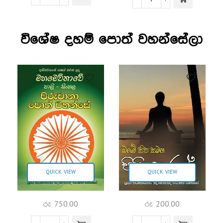
විශේෂ දහම් පොත් වහන්සේලා
QUICK VIEW
QUICK VIEW
රු
750.00
රු
200.00