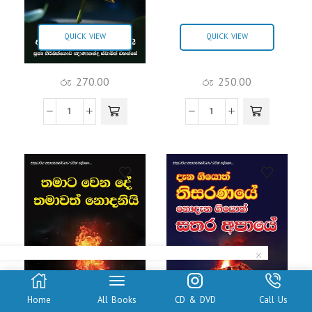
QUICK VIEW
QUICK VIEW
රු
270.00
රු
250.00
Home
All Books
CD & DVD
Call Us
QUICK VIEW
QUICK VIEW