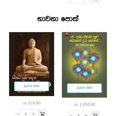
භාවනා පොත්
QUICK VIEW
QUICK VIEW
රු
520.00
රු
1,050.00