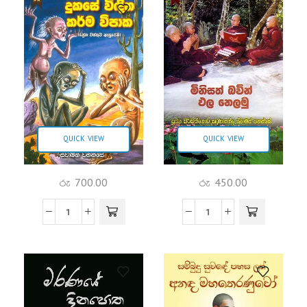
QUICK VIEW
QUICK VIEW
රු
700.00
රු
450.00