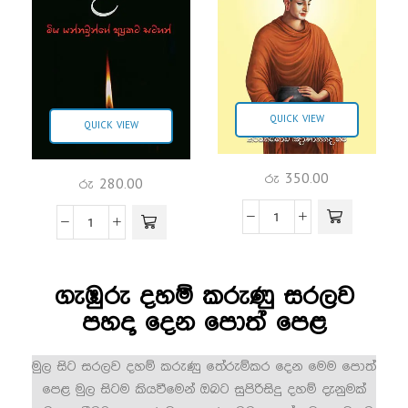
QUICK VIEW
QUICK VIEW
රු
350.00
රු
280.00
ගැඹුරු දහම් කරුණු සරලව
පහදා දෙන පොත් පෙළ
මුල සිට සරලව දහම් කරුණු තේරුම්කර දෙන මෙම පොත්
පෙළ මුල සිටම කියවීමෙන් ඔබට සුපිරිසිදු දහම් දැනුමක්