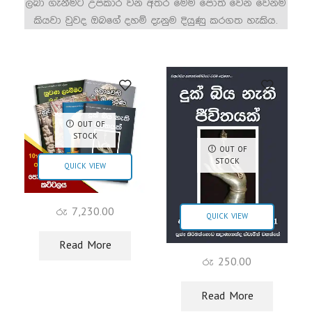
ලබා ගැනීමට උපකාර වන අතර මෙම පොත් වෙන වෙනම
කියවා වුවද ඔබගේ දහම් දැනුම දියුණු කරගත හැකිය.
OUT OF
STOCK
OUT OF
STOCK
QUICK VIEW
රු
7,230.00
QUICK VIEW
Read More
රු
250.00
Read More