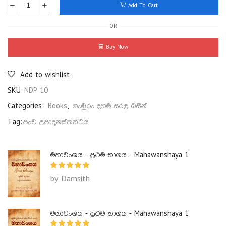
Add To Cart
OR
Buy Now
Add to wishlist
SKU:
NDP 10
Categories:
Books
,
ගැඹුරු දහම සරල බසින්
Tag:
පංච උපාදානස්කන්ධය
මහාවංශය - ප්‍රථම භාගය - Mahawanshaya 1
by Damsith
මහාවංශය - ප්‍රථම භාගය - Mahawanshaya 1