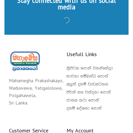
Stay connected with us on social
media
Usefull Links
ත්‍රිපිටක පොත් වහන්සේලා
භාවනා සම්බන්ධ පොත්
Mahamegha Prakashakayo,
අලුත් දහම් වැඩසටහන
Waduwawa, Yatigaloluwa,
පිරිත් සහ වන්දනා පොත්
Polgahawela,
ජාතක කථා පොත්
Sri Lanka.
දහම් දේශනා පොත්
Customer Service
My Account