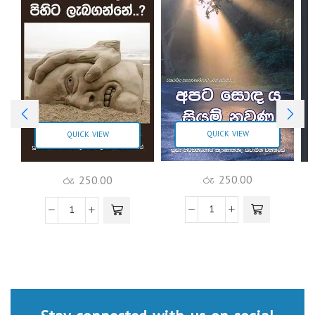
QUICK VIEW
QUICK VIEW
රු
250.00
රු
250.00