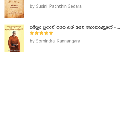
by Susini PaththiniGedara
සම්බුදු සුවඳේ පහස ලත් අනඳ මහතෙරණුවෝ - Ananda Maha Theranuwo
by Somindra Kannangara