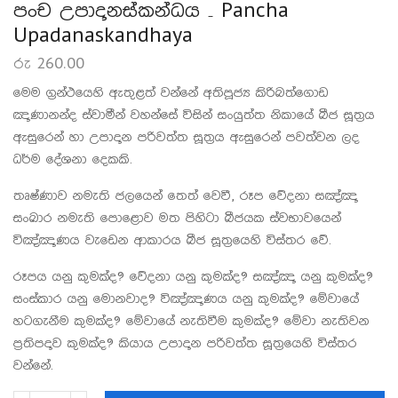
පංච උපාදානස්කන්ධය – Pancha
Upadanaskandhaya
රු
260.00
මෙම ග්‍රන්ථයෙහි ඇතුළත් වන්නේ අතිපූජ්‍ය කිරිබත්ගොඩ
ඤාණානන්ද ස්වාමීන් වහන්සේ විසින් සංයුත්ත නිකායේ බීජ සූත්‍රය
ඇසුරෙන් හා උපාදාන පරිවත්ත සූත්‍රය ඇසුරෙන් පවත්වන ලද
ධර්ම දේශනා දෙකකි.
තෘෂ්ණාව නමැති ජලයෙන් තෙත් වෙවී, රූප වේදනා සඤ්ඤා
සංඛාර නමැති පොළොව මත පිහිටා බීජයක ස්වභාවයෙන්
විඤ්ඤාණය වැඩෙන ආකාරය බීජ සූත්‍රයෙහි විස්තර වේ.
රූපය යනු කුමක්ද? වේදනා යනු කුමක්ද? සඤ්ඤා යනු කුමක්ද?
සංස්කාර යනු මොනවාද? විඤ්ඤාණය යනු කුමක්ද? මේවායේ
හටගැනීම කුමක්ද? මේවායේ නැතිවීම කුමක්ද? මේවා නැතිවන
ප්‍රතිපදාව කුමක්ද? කියාය උපාදාන පරිවත්ත සූත්‍රයෙහි විස්තර
වන්නේ.