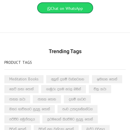
Chat on WhatsApp
Trending Tags
PRODUCT TAGS
Meditation Books
අලුත් දහම් වැඩසටහන
ඉතිහාස පොත්
කෙටි කතා පොත්
ගැඹුරු දහම සරල බසින්
චිත්‍ර කථා
ජාතක කථා
ජාතක පොත
දහම් ගැටළු
නිතර භාවිතයට සුදුසු පොත්
පංච උපාදානස්කන්ධය
පටිච්ච සමුප්පාදය
ප්‍රථමයෙන් කියවීමට සුදුසු පොත්
පිරිත් පොත්
පිරිත් සහ වන්දනා පොත්
බුද්ධ චරිතය