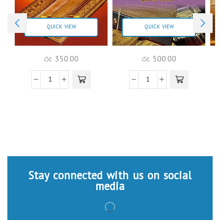
QUICK VIEW
QUICK VIEW
රු
350.00
රු
500.00
Stay connected with us on social
media