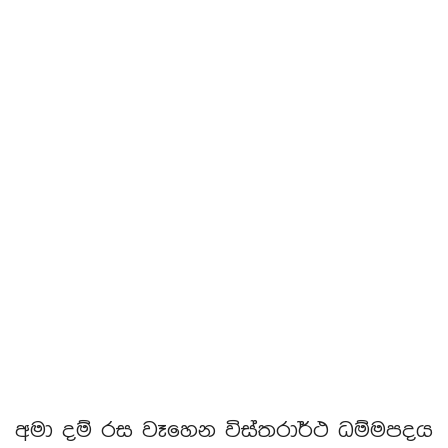
අමා දම් රස වෑහෙන විස්තරාර්ථ ධම්මපදය