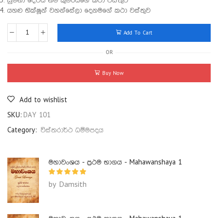
සුමනා දේවිය නම් කුමරියගේ කථා වස්තුව
යහළු භික්ෂූන් වහන්සේලා දෙනමගේ කථා වස්තුව
Add To Cart
OR
Buy Now
Add to wishlist
SKU:
DAY 101
Category:
විස්තරාර්ථ ධම්මපදය
මහාවංශය - ප්‍රථම භාගය - Mahawanshaya 1
by Damsith