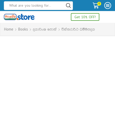
0
Get 10% OFF!
Home
Books
දයාවංශ පොත්
විස්තරාර්ථ ධම්මපදය