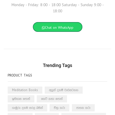
Monday - Friday: 8:00 - 18:00 Saturday - Sunday 9:00 -
18:00
Chat on WhatsApp
Trending Tags
PRODUCT TAGS
Meditation Books
අලුත් දහම් වැඩසටහන
ඉතිහාස පොත්
කෙටි කතා පොත්
ගැඹුරු දහම සරල බසින්
චිත්‍ර කථා
ජාතක කථා