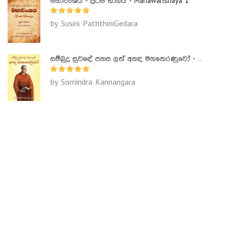
මහාවංශය - ප්‍රථම භාගය - Mahawanshaya 1
by Susini PaththiniGedara
සම්බුදු සුවඳේ පහස ලත් අනඳ මහතෙරණුවෝ - Ananda Maha Theranuwo
by Somindra Kannangara