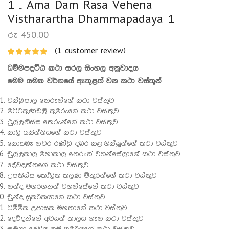
1 – Ama Dam Rasa Vehena
Vistharartha Dhammapadaya 1
රු
450.00
(
1
customer review)
ධම්මපදට්ඨ කථා සරල සිංහල අනුවාදය
මෙම යමක වර්ගයේ ඇතුළත් වන කථා වස්තූන්
චක්ඛුපාල තෙරුන්ගේ කථා වස්තුව
මට්ටකුණ්ඩලී කුමරුගේ කථා වස්තුව
ථුල්ලතිස්ස තෙරුන්ගේ කථා වස්තුව
කාලි යකින්නියගේ කථා වස්තුව
කොසඹෑ නුවර රණ්ඩු දබර කළ භික්ෂූන්ගේ කථා වස්තුව
චුල්ලකාල මහාකාල තෙරුන් වහන්සේලාගේ කථා වස්තුව
දේවදත්තගේ කථා වස්තුව
උපතිස්ස කෝලිත කලණ මිතුරන්ගේ කථා වස්තුව
නන්ද මහරහතන් වහන්සේගේ කථා වස්තුව
චුන්ද සූකරිකයාගේ කථා වස්තුව
ධම්මික උපාසක මහතාගේ කථා වස්තුව
දෙව්දත්ගේ අවසන් කාලය ගැන කථා වස්තුව