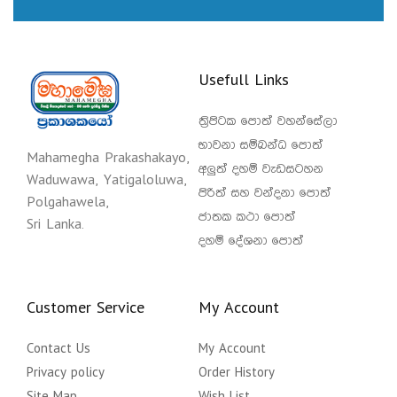
Usefull Links
ත්‍රිපිටක පොත් වහන්සේලා
භාවනා සම්බන්ධ පොත්
Mahamegha Prakashakayo,
අලුත් දහම් වැඩසටහන
Waduwawa, Yatigaloluwa,
පිරිත් සහ වන්දනා පොත්
Polgahawela,
ජාතක කථා පොත්
Sri Lanka.
දහම් දේශනා පොත්
Customer Service
My Account
Contact Us
My Account
Privacy policy
Order History
Site Map
Wish List