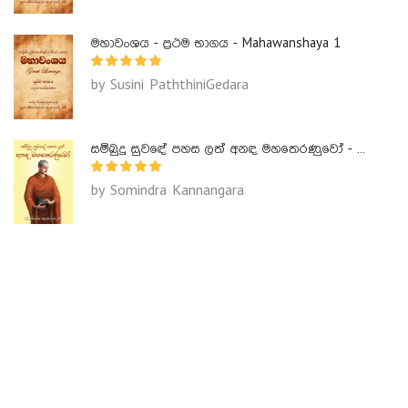
මහාවංශය - ප්‍රථම භාගය - Mahawanshaya 1
by Susini PaththiniGedara
සම්බුදු සුවඳේ පහස ලත් අනඳ මහතෙරණුවෝ - Ananda Maha Theranuwo
by Somindra Kannangara