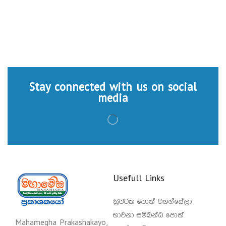
Stay connected with us on social
media
Usefull Links
ත්‍රිපිටක පොත් වහන්සේලා
භාවනා සම්බන්ධ පොත්
Mahamegha Prakashakayo,