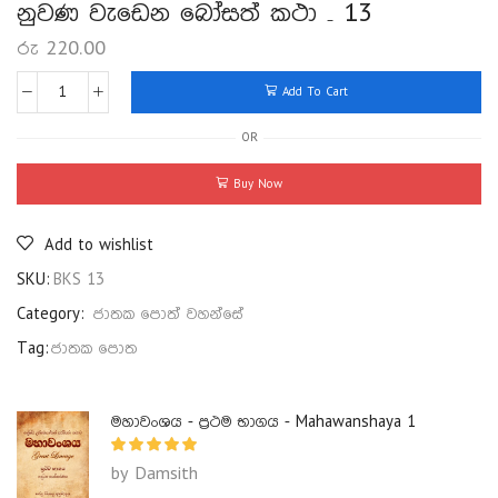
නුවණ වැඩෙන බෝසත් කථා – 13
රු
220.00
Add To Cart
OR
Buy Now
Add to wishlist
SKU:
BKS 13
Category:
ජාතක පොත් වහන්සේ
Tag:
ජාතක පොත
මහාවංශය - ප්‍රථම භාගය - Mahawanshaya 1
by Damsith