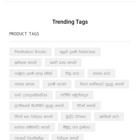
Trending Tags
PRODUCT TAGS
Meditation Books
අලුත් දහම් වැඩසටහන
ඉතිහාස පොත්
කෙටි කතා පොත්
ගැඹුරු දහම සරල බසින්
චිත්‍ර කථා
ජාතක කථා
ජාතක පොත
දහම් ගැටළු
නිතර භාවිතයට සුදුසු පොත්
පංච උපාදානස්කන්ධය
පටිච්ච සමුප්පාදය
ප්‍රථමයෙන් කියවීමට සුදුසු පොත්
පිරිත් පොත්
පිරිත් සහ වන්දනා පොත්
බුද්ධ චරිතය
බෝසත් කථා
භාවනා සම්බන්ධ පොත්
මිළිඳු රාජ ප්‍රශ්නය
රහතන් වහන්සේලා
වන්දනා පොත්