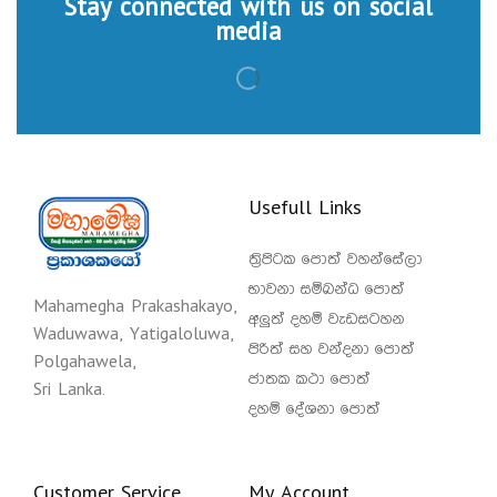
Stay connected with us on social
media
Usefull Links
ත්‍රිපිටක පොත් වහන්සේලා
භාවනා සම්බන්ධ පොත්
Mahamegha Prakashakayo,
අලුත් දහම් වැඩසටහන
Waduwawa, Yatigaloluwa,
පිරිත් සහ වන්දනා පොත්
Polgahawela,
ජාතක කථා පොත්
Sri Lanka.
දහම් දේශනා පොත්
Customer Service
My Account