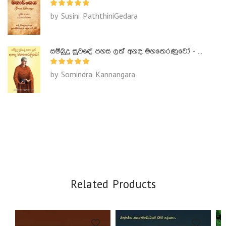
by Susini PaththiniGedara
සම්බුදු සුවඳේ පහස ලත් අනඳ මහතෙරණුවෝ - Ananda Maha Theranuwo
by Somindra Kannangara
Related Products