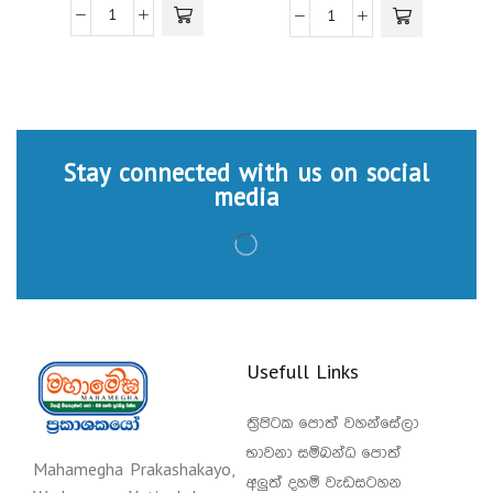
Stay connected with us on social
media
Usefull Links
ත්‍රිපිටක පොත් වහන්සේලා
භාවනා සම්බන්ධ පොත්
Mahamegha Prakashakayo,
අලුත් දහම් වැඩසටහන