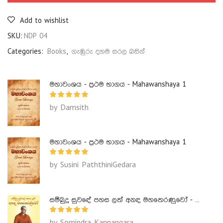
Add to wishlist
SKU:
NDP 04
Categories:
Books
,
ගැඹුරු දහම සරල බසින්
මහාවංශය - ප්‍රථම භාගය - Mahawanshaya 1
by Damsith
මහාවංශය - ප්‍රථම භාගය - Mahawanshaya 1
by Susini PaththiniGedara
සම්බුදු සුවඳේ පහස ලත් අනඳ මහතෙරණුවෝ - Ananda Maha Theranuwo
by Somindra Kannangara