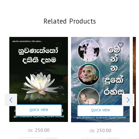
Related Products
QUICK VIEW
QUICK VIEW
රු
250.00
රු
250.00