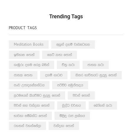
Trending Tags
PRODUCT TAGS
Meditation Books
අලුත් දහම් වැඩසටහන
ඉතිහාස පොත්
කෙටි කතා පොත්
ගැඹුරු දහම සරල බසින්
චිත්‍ර කථා
ජාතක කථා
ජාතක පොත
දහම් ගැටළු
නිතර භාවිතයට සුදුසු පොත්
පංච උපාදානස්කන්ධය
පටිච්ච සමුප්පාදය
ප්‍රථමයෙන් කියවීමට සුදුසු පොත්
පිරිත් පොත්
පිරිත් සහ වන්දනා පොත්
බුද්ධ චරිතය
බෝසත් කථා
භාවනා සම්බන්ධ පොත්
මිළිඳු රාජ ප්‍රශ්නය
රහතන් වහන්සේලා
වන්දනා පොත්