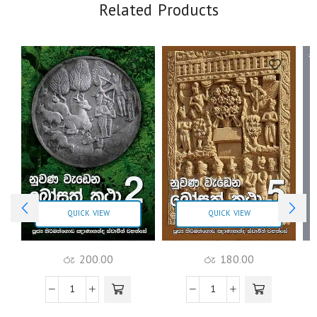
Related Products
QUICK VIEW
QUICK VIEW
රු
200.00
රු
180.00