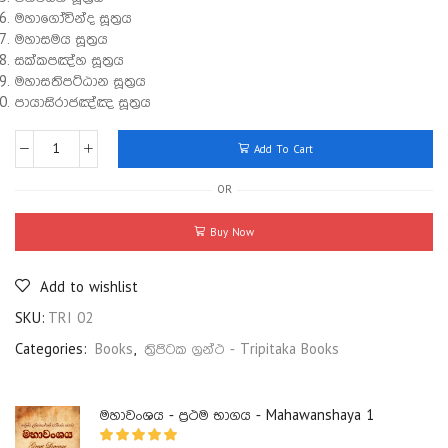
මහාගෝවින්ද සූත්‍රය
මහාසමය සූත්‍රය
සක්කපඤ්හ සූත්‍රය
මහාසතිපට්ඨාන සූත්‍රය
පායාසිරාජඤ්ඤ සූත්‍රය
Add To Cart
OR
Buy Now
Add to wishlist
SKU:
TRI 02
Categories:
Books
,
ත්‍රිපිටක ග්‍රන්ථ - Tripitaka Books
මහාවංශය - ප්‍රථම භාගය - Mahawanshaya 1