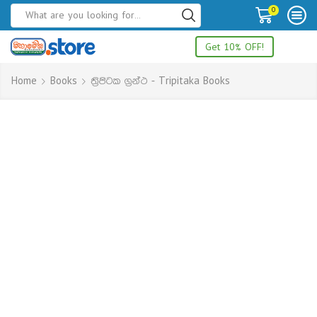
0
Get 10% OFF!
Home
Books
ත්‍රිපිටක ග්‍රන්ථ - Tripitaka Books