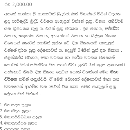
රු
2,000.00
අපගේ ශාස්තෘ වූ භාග්‍යවත් බුදුරජාණන් වහන්සේ විසින් වදාරන
ලද පාරිශුද්ධ බුද්ධ වචනය ඇතුළත් වන්නේ සූත්‍ර, විනය, අභිධර්ම
යන ත්‍රිපිටකය තුළ ය. එයින් සූත්‍ර පිටකය – දීඝ නිකාය, මජ්ඣිම
නිකාය, සංයුත්ත නිකාය, අංගුත්තර නිකාය හා ඛුද්දක නිකාය
වශයෙන් කොටස් පහකින් යුක්ත වේ. දීඝ නිකායෙහි ඇතුළත්
වන්නේ දීර්ඝ සූත්‍ර දේශනාවන් ය. දෙසුම් 34කින් යුත් දීඝ නිකාය –
සීලක්ඛන්ධ වර්ගය, මහා වර්ගය හා පාථික වර්ගය වශයෙන්
කොටස් 3කින් සමන්විත වන අතර ඒවා ග්‍රන්ථ 3ක් ලෙස ප්‍රකාශයට
පත්කොට තිබේ. දීඝ නිකාය දෙවන පොත් වහන්සේ මෙය
මහා
වර්ගය
නමින් හඳුන්වයි. ඒ මෙහි බොහෝ දේශනාවන් මහා යන
වචනයෙන් ආරම්භ වන බැවින් විය හැක. මෙහි ඇතුලත් සූත්‍ර
දේශනාවන් වන්නේ –
මහාපදාන සූත්‍රය
මහානිදාන සූත්‍රය
මහාපරිනිබ්බාන සූත්‍රය
මහාසුදස්සන සූත්‍රය
ජනවසභ සූත්‍රය