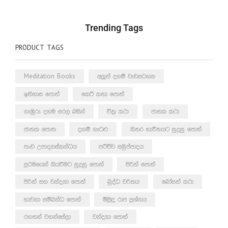
Trending Tags
PRODUCT TAGS
Meditation Books
අලුත් දහම් වැඩසටහන
ඉතිහාස පොත්
කෙටි කතා පොත්
ගැඹුරු දහම සරල බසින්
චිත්‍ර කථා
ජාතක කථා
ජාතක පොත
දහම් ගැටළු
නිතර භාවිතයට සුදුසු පොත්
පංච උපාදානස්කන්ධය
පටිච්ච සමුප්පාදය
ප්‍රථමයෙන් කියවීමට සුදුසු පොත්
පිරිත් පොත්
පිරිත් සහ වන්දනා පොත්
බුද්ධ චරිතය
බෝසත් කථා
භාවනා සම්බන්ධ පොත්
මිළිඳු රාජ ප්‍රශ්නය
රහතන් වහන්සේලා
වන්දනා පොත්