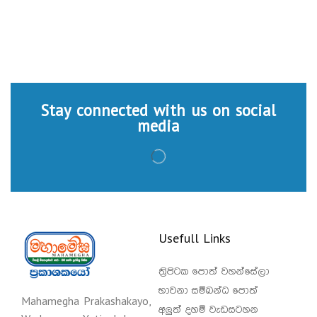
Stay connected with us on social
media
Usefull Links
ත්‍රිපිටක පොත් වහන්සේලා
භාවනා සම්බන්ධ පොත්
Mahamegha Prakashakayo,
අලුත් දහම් වැඩසටහන