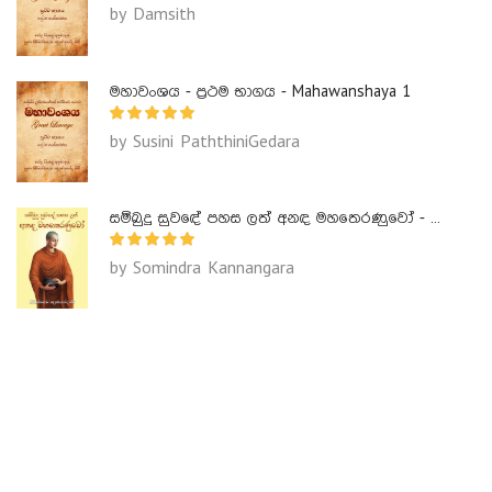
by Damsith
මහාවංශය - ප්‍රථම භාගය - Mahawanshaya 1
by Susini PaththiniGedara
සම්බුදු සුවඳේ පහස ලත් අනඳ මහතෙරණුවෝ - Ananda Maha Theranuwo
by Somindra Kannangara