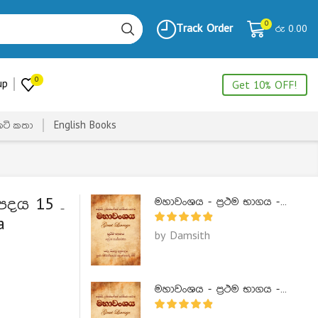
0
Track Order
රු
0.00
0
up
Get 10% OFF!
ෙටි කතා
English Books
පදය 15 –
මහාවංශය - ප්‍රථම භාගය - Mahawanshaya 1
a
by Damsith
මහාවංශය - ප්‍රථම භාගය - Mahawanshaya 1