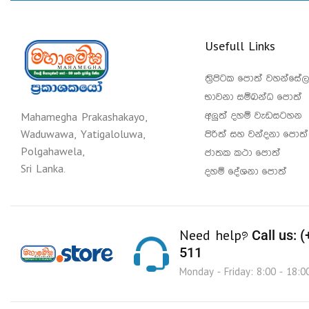
Usefull Links
ත්‍රිපිටක පොත් වහන්සේල
භාවනා සම්බන්ධ පොත්
අලුත් දහම් වැඩසටහන
Mahamegha Prakashakayo,
පිරිත් සහ වන්දනා පොත්
Waduwawa, Yatigaloluwa,
Polgahawela,
ජාතක කථා පොත්
Sri Lanka.
දහම් දේශනා පොත්
Call us: 
Need help?
511
Monday - Friday: 8:00 - 18:0