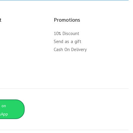
t
Promotions
10% Discount
y
Send as a gift
Cash On Delivery
t on
sApp