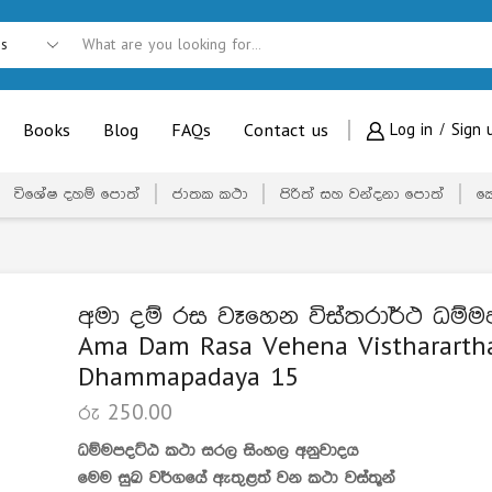
Books
Blog
FAQs
Contact us
Log in / Sign 
විශේෂ දහම් පොත්
ජාතක කථා
පිරිත් සහ වන්දනා පොත්
ක
අමා දම් රස වෑහෙන විස්තරාර්ථ ධම්ම
Ama Dam Rasa Vehena Visthararth
Dhammapadaya 15
රු
250.00
ධම්මපදට්ඨ කථා සරල සිංහල අනුවාදය
මෙම සුඛ වර්ගයේ ඇතුළත් වන කථා වස්තූන්