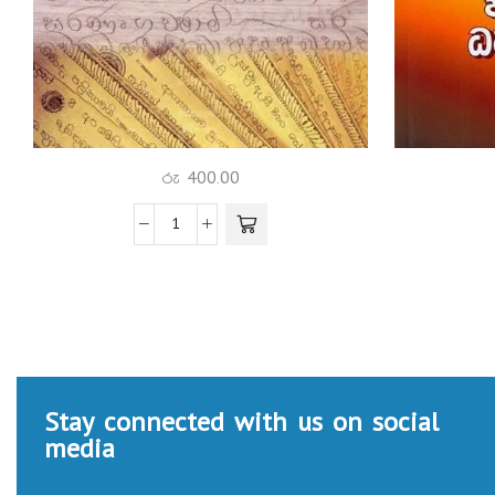
රු
400.00
Stay connected with us on social
media