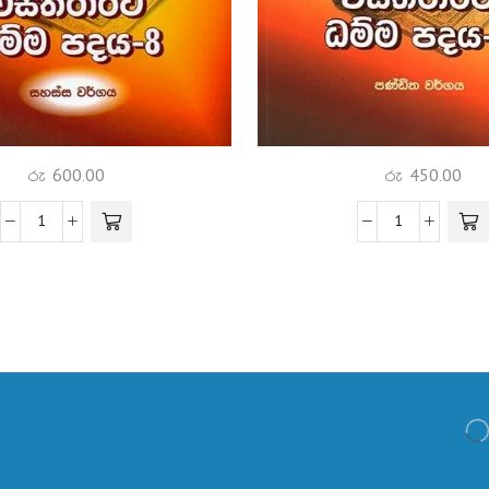
රු
600.00
රු
450.00