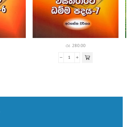
රු
280.00