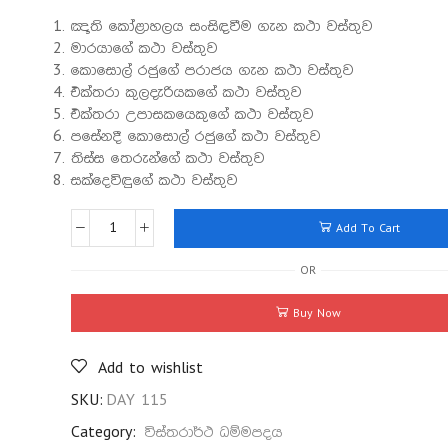
ඤාති කෝළාහලය සංසිඳවීම ගැන කථා වස්තුව
මාරයාගේ කථා වස්තුව
කොසොල් රජුගේ පරාජය ගැන කථා වස්තුව
එක්තරා කුලදැරියකගේ කථා වස්තුව
එක්තරා උපාසකයෙකුගේ කථා වස්තුව
පසේනදී කොසොල් රජුගේ කථා වස්තුව
තිස්ස තෙරුන්ගේ කථා වස්තුව
සක්දෙවිඳුගේ කථා වස්තුව
Add To Cart
OR
Buy Now
Add to wishlist
SKU:
DAY 115
Category:
විස්තරාර්ථ ධම්මපදය