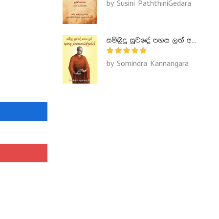
by Susini PaththiniGedara
සම්බුදු සුවඳේ පහස ලත් අනඳ මහතෙරණුවෝ - Ananda Maha Theranuwo
by Somindra Kannangara