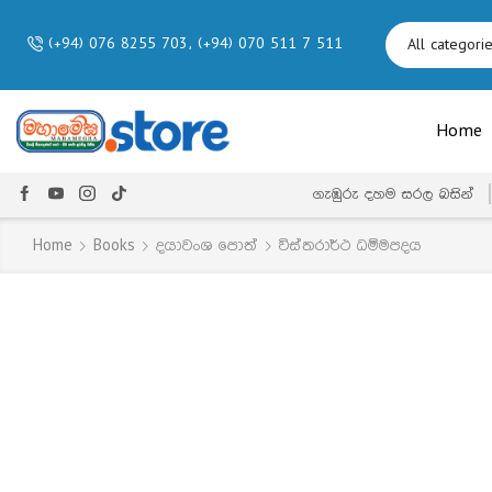
(+94) 076 8255 703, (+94) 070 511 7 511
Home
ගැඹුරු දහම සරල බසින්
Home
Books
දයාවංශ පොත්
විස්තරාර්ථ ධම්මපදය