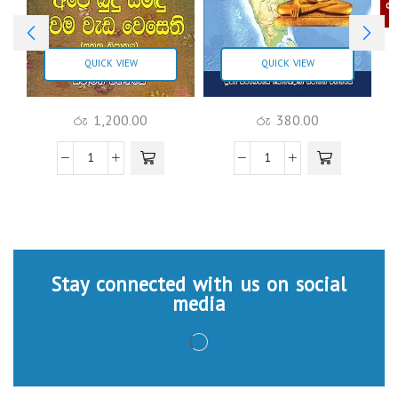
QUICK VIEW
QUICK VIEW
රු
1,200.00
රු
380.00
Stay connected with us on social
media