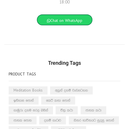
18:00
Chat on WhatsApp
Trending Tags
PRODUCT TAGS
Meditation Books
අලුත් දහම් වැඩසටහන
ඉතිහාස පොත්
කෙටි කතා පොත්
ගැඹුරු දහම සරල බසින්
චිත්‍ර කථා
ජාතක කථා
ජාතක පොත
දහම් ගැටළු
නිතර භාවිතයට සුදුසු පොත්