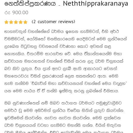
නෙත්තිප්ප්‍රකරණය – Neththipprakaranaya
රු
900.00
(
2
customer reviews)
භාග්‍යවතුන් වහන්සේගේ ධර්මය ඉගෙන ගැනීමටත්, එහි අර්ථ
විමසීමටත්, යෝනිසෝ මනසිකාරයෙහි යෙදීමටත් මෙම ග්‍රන්ථයෙන්
ලැබෙන පිටුවහල වචනයෙන් වර්ණනා කොට අවසන් කළ
නොහැකිය. එතරම්ම සාරගර්භ වේ. මෙය ඒකාන්තයෙන්ම මහා
කච්චායන මහරහතන් වහන්සේ විසින් කරන ලද ධර්ම විග්‍රහයක්
බව කිව යුතුය. එය දැන් අපට ලැබී ඇති ආකාරයට වෙනත්
මහතෙරවරු විසින් ප්‍රකරණයක් ලෙස සකසන්නට ඇත. මෙහි
හැම තන්හිම ‘එබැවින් මහා කච්චායනයන් වහන්සේ මෙය වදාළහ’
යන මෙම පාඨය ඒ ඒ තන්හි ඉස්මතු කරනු ලබන්නේ එනිසාය.
ඔබ නුවණැත්තෙක් නම් ඔබව තථාගත ධර්මයට පමුණුවාලීමට
සමර්ථ වූ මෙම අසිරිමත් ග්‍රන්ථය විවේක සිතින් යුතුව කියවන්න.
ඉවසීමෙන් කියවන්න. නැවත නැවත කියවන්න. මෙහි දැක්වෙන
ධර්ම විග්‍රහයයන් වටහා ගැනීමට මහන්සි ගන්න. එයින් මතුවන
ධර්ම ප්‍රීතිය අත්විඳින්න. එවිට සැබැවින්ම මෙය තථාගත ධර්මය