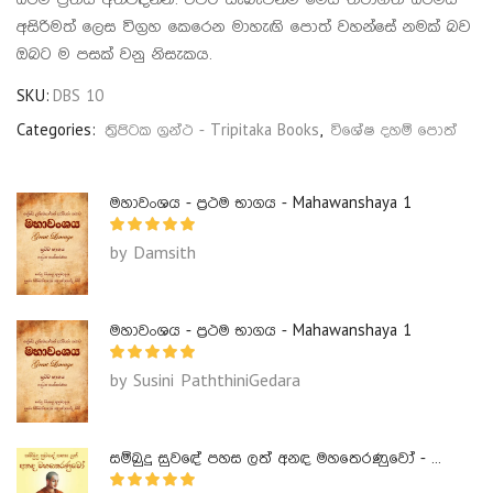
අසිරිමත් ලෙස විග්‍රහ කෙරෙන මාහැඟි පොත් වහන්සේ නමක් බව
ඔබට ම පසක් වනු නිසැකය.
SKU:
DBS 10
Categories:
ත්‍රිපිටක ග්‍රන්ථ - Tripitaka Books
,
විශේෂ දහම් පොත්
මහාවංශය - ප්‍රථම භාගය - Mahawanshaya 1
by Damsith
මහාවංශය - ප්‍රථම භාගය - Mahawanshaya 1
by Susini PaththiniGedara
සම්බුදු සුවඳේ පහස ලත් අනඳ මහතෙරණුවෝ - Ananda Maha Theranuwo