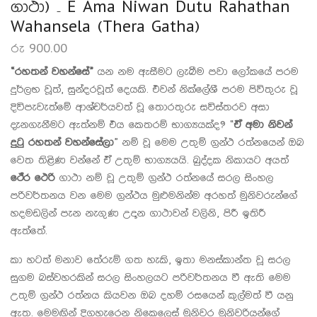
ගාථා) – E Ama Niwan Dutu Rahathan
Wahansela (Thera Gatha)
රු
900.00
“රහතන් වහන්සේ”
යන නම ඇසීමට ලැබීම පවා ලෝකයේ පරම
දුර්ලභ වූත්, සුන්දරවූත් දෙයකි. එවන් නික්ලේශී පරම පිවිතුරු වූ
දිවිපැවැත්මේ ආශ්චර්යවත් වූ තොරතුරු සවිස්තරව අසා
දැනගැනීමට ඇත්නම් එය කෙතරම් භාග්‍යයක්ද? “
ඒ අමා නිවන්
දුටු රහතන් වහන්සේලා
” නම් වූ මෙම උතුම් ග්‍රන්ථ රත්නයෙන් ඔබ
වෙත තිළිණ වන්නේ ඒ උතුම් භාග්‍යයයි. ඛුද්දක නිකායට අයත්
ථේර ථෙරි
ගාථා නම් වූ උතුම් ග්‍රන්ථ රත්නයේ සරල සිංහල
පරිවර්තනය වන මෙම ග්‍රන්ථය මුළුමනින්ම අරහත් මුනිවරුන්ගේ
හදමඩලින් පැන නැගුණ උදාන ගාථාවන් වලිනි, පිරී ඉතිරී
ඇත්තේ.
කා හටත් මනාව තේරුම් ගත හැකි, ඉතා මනස්කාන්ත වූ සරල
සුගම බස්වහරකින් සරල සිංහලයට පරිවර්තනය වී ඇති මෙම
උතුම් ග්‍රන්ථ රත්නය කියවන ඔබ දහම් රසයෙන් කුල්මත් වී යනු
ඇත. මෙමඟින් දිගහැරෙන නිකෙලෙස් මුනිවර මුනිවරියන්ගේ