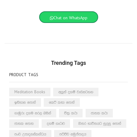
Chat on WhatsApp
Trending Tags
PRODUCT TAGS
Meditation Books
අලුත් දහම් වැඩසටහන
ඉතිහාස පොත්
කෙටි කතා පොත්
ගැඹුරු දහම සරල බසින්
චිත්‍ර කථා
ජාතක කථා
ජාතක පොත
දහම් ගැටළු
නිතර භාවිතයට සුදුසු පොත්
පංච උපාදානස්කන්ධය
පටිච්ච සමුප්පාදය