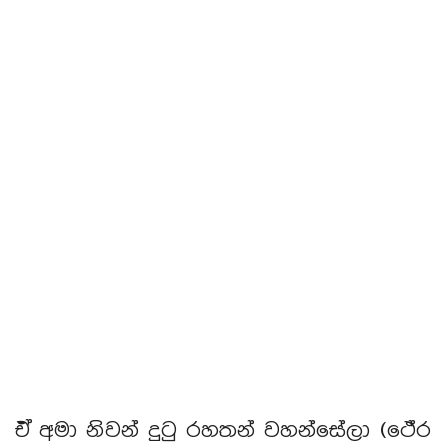
ඒ අමා නිවන් දුටු රහතන් වහන්සේලා (ථේර