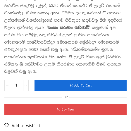
නිරාමිස සිතුවිලි තුළින්, ඔබට ඒකාන්තයෙන්ම ඒ උතුම් රහතන්
වහන්සේලා මුණගැසෙනු ඇත. ධර්මය දායාද කරගත් ඒ අසහාය
උත්තමයන් වහන්සේලාගේ පරම පිවිතුරු හදමඩල ඔබ ඉදිරියේ
විදහා දැක්වෙනු ඇත.
‘සංඝං සරණං ගච්ඡාමි’
යනුවෙන් අප
සරණ ගිය සම්බුදු හද මඬලින් උපන් ශ්‍රාවක සංඝරත්නය
මොනතරම් ආශ්චර්යවත්ද? මොනතරම් ශ්‍රේෂ්ඨද? මොනතරම්
පිවිතුරුදැයි ඔබට පසක් වනු ඇත. “ඒකාන්තයෙන්ම ශ්‍රාවක
සංඝරත්නය සුපටිපන්න වන සේක. ඒ උතුම් නිකෙලෙස් මුනිවරු
බිහිකල ශ්‍රී සද්ධර්මය උතුම් තිසරණය කෙරෙහිම ඔබේ ප්‍රසාදය
බලවත් වනු ඇත.
Add To Cart
OR
Buy Now
Add to wishlist