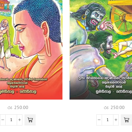
රු
250.00
රු
250.00