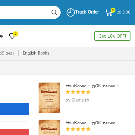
0
Track Order
රු
0.00
0
up
Get 10% OFF!
ෙටි කතා
English Books
මහාවංශය - ප්‍රථම භාගය - Mahawanshaya 1
by Damsith
මහාවංශය - ප්‍රථම භාගය - Mahawanshaya 1