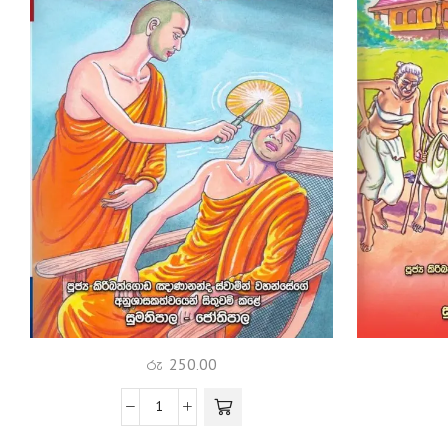
රු
250.00