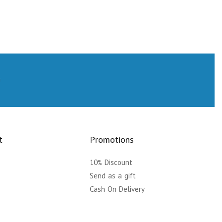
t
Promotions
10% Discount
y
Send as a gift
Cash On Delivery