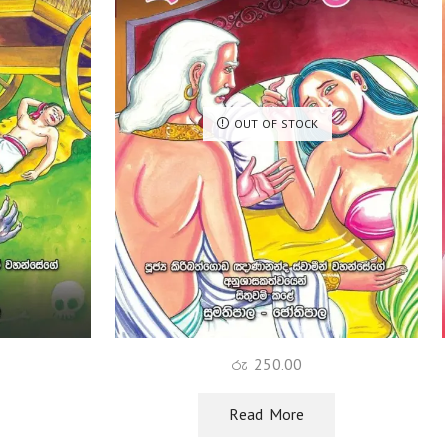
OUT OF STOCK
රු
250.00
Read More