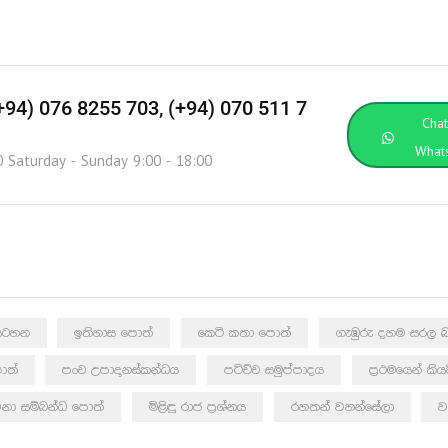
(+94) 076 8255 703, (+94) 070 511 7
Cha
What
0 Saturday - Sunday 9:00 - 18:00
ඩසටහන
ඉතිහාස පොත්
කෙටි කතා පොත්
ගැඹුරු දහම සරල බ
ොත්
පංච උපාදානස්කන්ධය
පටිච්ච සමුප්පාදය
ප්‍රථමයෙන් කි
නා සම්බන්ධ පොත්
මිළිඳු රාජ ප්‍රශ්නය
රහතන් වහන්සේලා
ව