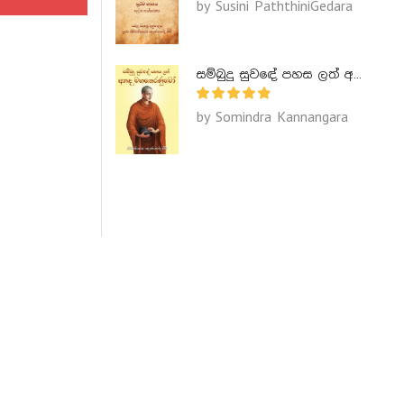
by Susini PaththiniGedara
සම්බුදු සුවඳේ පහස ලත් අනඳ මහතෙරණුවෝ - Ananda Maha Theranuwo
by Somindra Kannangara