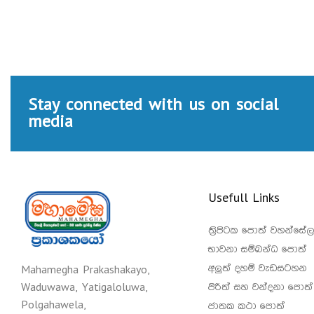
Stay connected with us on social
media
Usefull Links
ත්‍රිපිටක පොත් වහන්සේල
භාවනා සම්බන්ධ පොත්
අලුත් දහම් වැඩසටහන
Mahamegha Prakashakayo,
පිරිත් සහ වන්දනා පොත්
Waduwawa, Yatigaloluwa,
Polgahawela,
ජාතක කථා පොත්