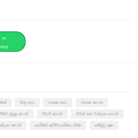
t on
sApp
සින්
චිත්‍ර කථා
ජාතක කථා
ජාතක පොත
යවීමට සුදුසු පොත්
පිරිත් පොත්
පිරිත් සහ වන්දනා පොත්
න්දනා පොත්
සත්තිස් බෝධිපාක්ෂික ධර්ම
සම්බුදු ගුණ