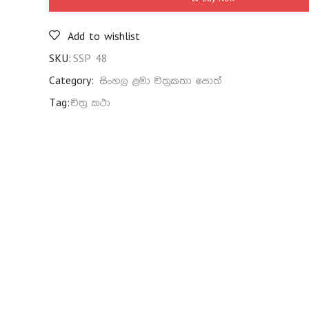
Add to wishlist
SKU:
SSP 48
Category:
සිංහල ළමා චිත්‍රකතා පොත්
Tag:
චිත්‍ර කථා