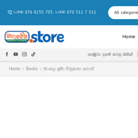
(+94) 076 8255 703, (+94) 070 511 7 511
Home
ගැඹුරු දහම සරල බසින්
Home
Books
සිංහල ළමා චිත්‍රකතා පොත්