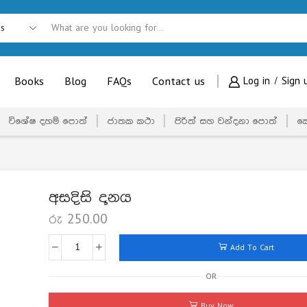
Books
Blog
FAQs
Contact us
Log in / Sign 
විශේෂ දහම් පොත්
ජාතක කථා
පිරිත් සහ වන්දනා පොත්
ක
අසදිසි දානය
රු
250.00
Add To Cart
OR
Buy Now