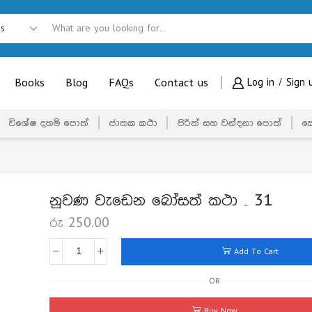
Books
Blog
FAQs
Contact us
Log in / Sign 
විශේෂ දහම් පොත්
ජාතක කථා
පිරිත් සහ වන්දනා පොත්
ක
නුවණ වැඩෙන බෝසත් කථා – 31
රු
250.00
Add To Cart
OR
Buy Now