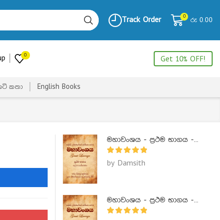
0
Track Order
රු
0.00
0
up
Get 10% OFF!
ෙටි කතා
English Books
මහාවංශය - ප්‍රථම භාගය - Mahawanshaya 1
by Damsith
මහාවංශය - ප්‍රථම භාගය - Mahawanshaya 1