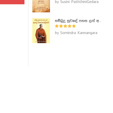
by Susini PaththiniGedara
සම්බුදු සුවඳේ පහස ලත් අනඳ මහතෙරණුවෝ - Ananda Maha Theranuwo
by Somindra Kannangara