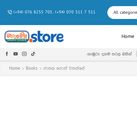
(+94) 076 8255 703, (+94) 070 511 7 511
Home
ගැඹුරු දහම සරල බසින්
Home
Books
ජාතක පොත් වහන්සේ