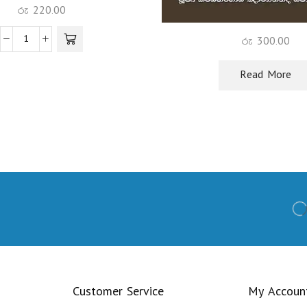
රු
220.00
රු
300.00
Read More
Customer Service
My Accoun