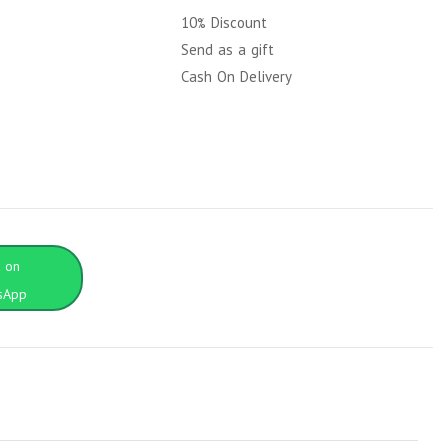
10% Discount
y
Send as a gift
Cash On Delivery
t on
sApp