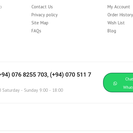
ා
Contact Us
My Account
Privacy policy
Order Histor
Site Map
Wish List
FAQs
Blog
(+94) 076 8255 703, (+94) 070 511 7
Cha
What
0 Saturday - Sunday 9:00 - 18:00