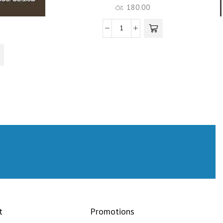
රු
180.00
t
Promotions