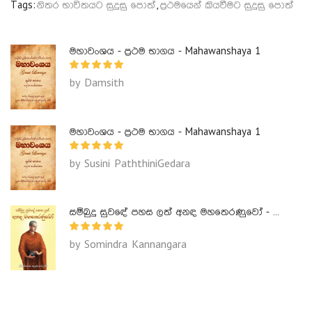
Tags:
නිතර භාවිතයට සුදුසු පොත්
,
ප්‍රථමයෙන් කියවීමට සුදුසු පොත්
මහාවංශය - ප්‍රථම භාගය - Mahawanshaya 1
by Damsith
මහාවංශය - ප්‍රථම භාගය - Mahawanshaya 1
by Susini PaththiniGedara
සම්බුදු සුවඳේ පහස ලත් අනඳ මහතෙරණුවෝ - Ananda Maha Theranuwo
by Somindra Kannangara