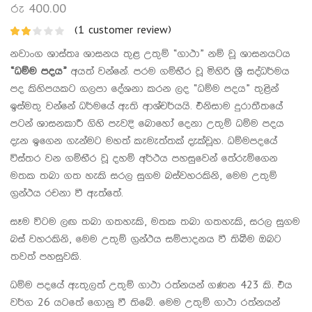
රු
400.00
(
1
customer review)
නවාංග ශාස්තෘ ශාසනය තුළ උතුම් “ගාථා” නම් වූ ශාසනයටය
“ධම්ම පදය”
අයත් වන්නේ. පරම ගම්භීර වූ මිහිරි ශ්‍රී සද්ධර්මය
පද කිහිපයකට ගලපා දේශනා කරන ලද “ධම්ම පදය” තුළින්
ඉස්මතු වන්නේ ධර්මයේ ඇති ආශ්චර්යයි. එනිසාම දුරාතීතයේ
පටන් ශාසනකාරී ගිහි පැවදි බොහෝ දෙනා උතුම් ධම්ම පදය
දැන ඉගෙන ගැන්මට මහත් කැමැත්තක් දැක්වූහ. ධම්මපදයේ
විස්තර වන ගම්භීර වූ දහම් අර්ථය පහසුවෙන් තේරුම්ගෙන
මතක තබා ගත හැකි සරල සුගම බස්වහරකිනි, මෙම උතුම්
ග්‍රන්ථය රචනා වී ඇත්තේ.
සෑම විටම ලඟ තබා ගතහැකි, මතක තබා ගතහැකි, සරල සුගම
බස් වහරකිනි, මෙම උතුම් ග්‍රන්ථය සම්පාදනය වී තිබීම ඔබට
තවත් පහසුවකි.
ධම්ම පදයේ ඇතුලත් උතුම් ගාථා රත්නයන් ගණන 423 කි. එය
වර්ග 26 යටතේ ගොනු වී තිබේ. මෙම උතුම් ගාථා රත්නයන්