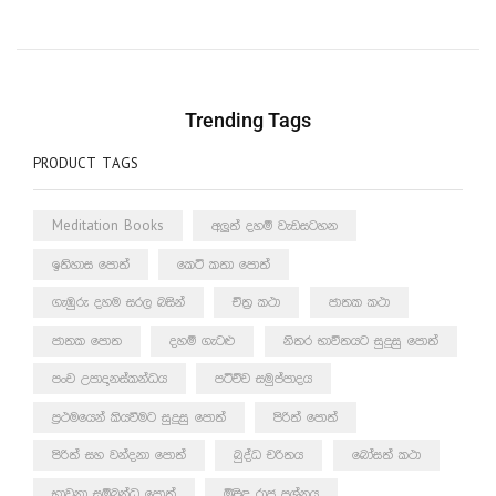
Trending Tags
PRODUCT TAGS
Meditation Books
අලුත් දහම් වැඩසටහන
ඉතිහාස පොත්
කෙටි කතා පොත්
ගැඹුරු දහම සරල බසින්
චිත්‍ර කථා
ජාතක කථා
ජාතක පොත
දහම් ගැටළු
නිතර භාවිතයට සුදුසු පොත්
පංච උපාදානස්කන්ධය
පටිච්ච සමුප්පාදය
ප්‍රථමයෙන් කියවීමට සුදුසු පොත්
පිරිත් පොත්
පිරිත් සහ වන්දනා පොත්
බුද්ධ චරිතය
බෝසත් කථා
භාවනා සම්බන්ධ පොත්
මිළිඳු රාජ ප්‍රශ්නය