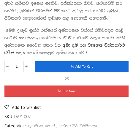
අර්ථ සහිතව ඉගෙන ගැනීම, සජ්ඣායනා කිරීම, කටපාඩම් කර
ගැනීම, නුවණින් විමසමින් ජීවිතයට පුරුදු කර ගැනීම තුළින්
ජීවිතයට සැලසෙන්නේ ප්‍රමාණ කළ නොහැකි යහපතකි.
(මෙම උතුම් ග්‍රන්ථ රත්නයේ අන්තරගත වන්නේ ධම්මපදය පාලි
ගාථාව සහ සිංහල තේරුම ය. ඒ ඒ ගාථාවේ නිදාන කතාව මෙහි
අන්තරගත නොවන අතර එය
අමා දම් රස වෑහෙන විස්තරාර්ථ
ධම්ම පදය
පොත් පෙළෙහි අන්තරගත වේ.)
Add To Cart
OR
Buy Now
Add to wishlist
SKU:
DAY 007
Categories:
දයාවංශ පොත්
,
විස්තරාර්ථ ධම්මපදය