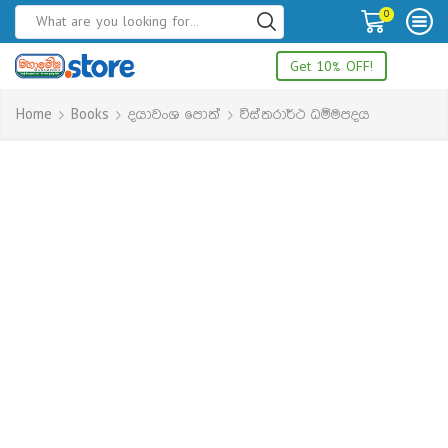
0
Get 10% OFF!
Home
Books
දයාවංශ පොත්
විස්තරාර්ථ ධම්මපදය