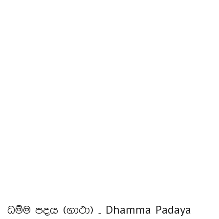
ධම්ම පදය (ගාථා) – Dhamma Padaya