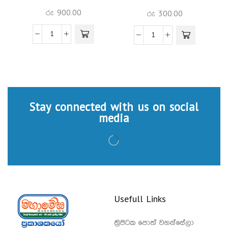
රු
900.00
රු
300.00
Stay connected with us on social
media
Usefull Links
ත්‍රිපිටක පොත් වහන්සේලා