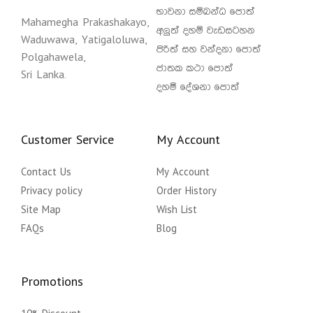
භාවනා සම්බන්ධ පොත්
Mahamegha Prakashakayo,
අලුත් දහම් වැඩසටහන
Waduwawa, Yatigaloluwa,
පිරිත් සහ වන්දනා පොත්
Polgahawela,
ජාතක කථා පොත්
Sri Lanka.
දහම් දේශනා පොත්
Customer Service
My Account
Contact Us
My Account
Privacy policy
Order History
Site Map
Wish List
FAQs
Blog
Promotions