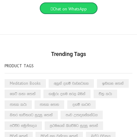
Chat on WhatsApp
Trending Tags
PRODUCT TAGS
Meditation Books
අලුත් දහම් වැඩසටහන
ඉතිහාස පොත්
කෙටි කතා පොත්
ගැඹුරු දහම සරල බසින්
චිත්‍ර කථා
ජාතක කථා
ජාතක පොත
දහම් ගැටළු
නිතර භාවිතයට සුදුසු පොත්
පංච උපාදානස්කන්ධය
පටිච්ච සමුප්පාදය
ප්‍රථමයෙන් කියවීමට සුදුසු පොත්
පිරිත් පොත්
පිරිත් සහ වන්දනා පොත්
බුද්ධ චරිතය