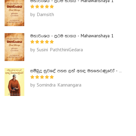
මහාවංශය - ප්‍රථම භාගය - Mahawanshaya 1
by Damsith
මහාවංශය - ප්‍රථම භාගය - Mahawanshaya 1
by Susini PaththiniGedara
සම්බුදු සුවඳේ පහස ලත් අනඳ මහතෙරණුවෝ - Ananda Maha Theranuwo
by Somindra Kannangara