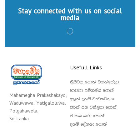
Stay connected with us on social
media
Usefull Links
ත්‍රිපිටක පොත් වහන්සේලා
භාවනා සම්බන්ධ පොත්
Mahamegha Prakashakayo,
අලුත් දහම් වැඩසටහන
Waduwawa, Yatigaloluwa,
පිරිත් සහ වන්දනා පොත්
Polgahawela,
ජාතක කථා පොත්
Sri Lanka.
දහම් දේශනා පොත්