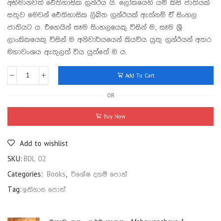
අභිමානවත් ඓතිහාසික ග්‍රන්ථය යි. ලෝකයෙහි යම් කිසි ජාතියක්
සතුව මෙවන් ඓතිහාසික ලිඛිත ග්‍රන්ථයක් ඇත්නම් ඒ සිංහල
ජාතියට ය. එහෙයින් සෑම සිංහලයෙකු විසින් ම, සෑම ශ්‍රී
ලාංකිකයෙකු විසින් ම අනිවාර්යයෙන් කියවිය යුතු ග්‍රන්ථයන් අතර
මහාවංශය ඇතුලත් විය යුත්තේ ම ය.
Add To Cart
OR
Buy Now
Add to wishlist
SKU:
BDL 02
Categories:
Books
,
විශේෂ දහම් පොත්
Tag:
ඉතිහාස පොත්