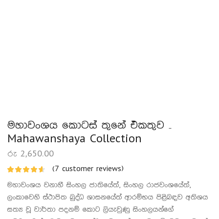
මහාවංශය කොටස් තුනේ එකතුව –
Mahawanshaya Collection
රු
2,650.00
(
7
customer reviews)
මහාවංශය වනාහී සිංහල ජාතියේත්, සිංහල රාජවංශයේත්,
ලංකාවෙහි ස්ථාපිත බුද්ධ ශාසනයේත් ආරම්භය පිළිබඳව අතිශය
සත්‍ය වූ වාර්තා පදනම් කොට ලියැවුණු සිංහලයන්ගේ