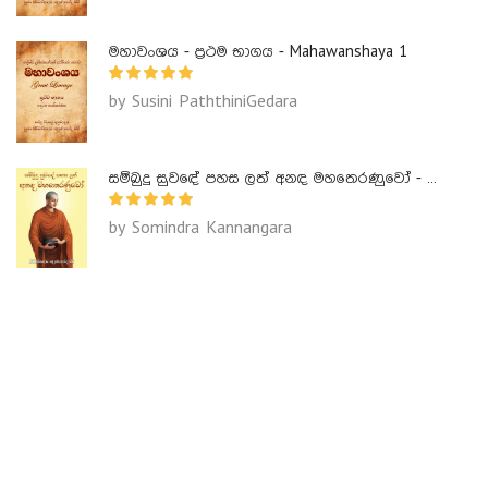
මහාවංශය - ප්‍රථම භාගය - Mahawanshaya 1
by Susini PaththiniGedara
සම්බුදු සුවඳේ පහස ලත් අනඳ මහතෙරණුවෝ - Ananda Maha Theranuwo
by Somindra Kannangara