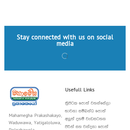
Stay connected with us on social
media
Usefull Links
ත්‍රිපිටක පොත් වහන්සේලා
භාවනා සම්බන්ධ පොත්
Mahamegha Prakashakayo,
අලුත් දහම් වැඩසටහන
Waduwawa, Yatigaloluwa,
පිරිත් සහ වන්දනා පොත්