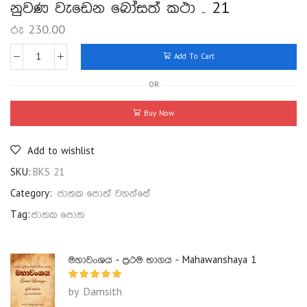
නුවණ වැඩෙන බෝසත් කථා – 21
රු
230.00
Add To Cart
OR
Buy Now
Add to wishlist
SKU:
BKS 21
Category:
ජාතක පොත් වහන්සේ
Tag:
ජාතක පොත
මහාවංශය - ප්‍රථම භාගය - Mahawanshaya 1
by Damsith