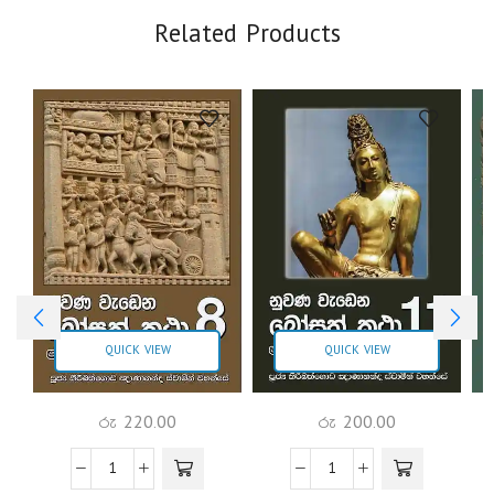
Related Products
QUICK VIEW
QUICK VIEW
රු
220.00
රු
200.00