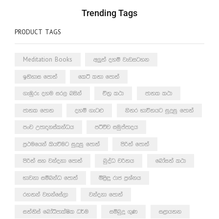
Trending Tags
PRODUCT TAGS
Meditation Books
අලුත් දහම් වැඩසටහන
ඉතිහාස පොත්
කෙටි කතා පොත්
ගැඹුරු දහම සරල බසින්
චිත්‍ර කථා
ජාතක කථා
ජාතක පොත
දහම් ගැටළු
නිතර භාවිතයට සුදුසු පොත්
පංච උපාදානස්කන්ධය
පටිච්ච සමුප්පාදය
ප්‍රථමයෙන් කියවීමට සුදුසු පොත්
පිරිත් පොත්
පිරිත් සහ වන්දනා පොත්
බුද්ධ චරිතය
බෝසත් කථා
භාවනා සම්බන්ධ පොත්
මිළිඳු රාජ ප්‍රශ්නය
රහතන් වහන්සේලා
වන්දනා පොත්
සත්තිස් බෝධිපාක්ෂික ධර්ම
සම්බුදු ගුණ
සළායතන