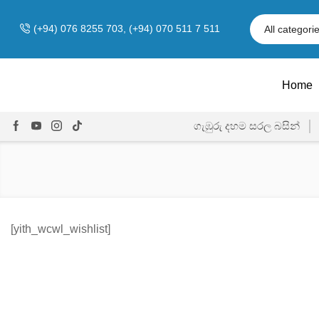
(+94) 076 8255 703, (+94) 070 511 7 511
Home
ගැඹුරු දහම සරල බසින්
[yith_wcwl_wishlist]