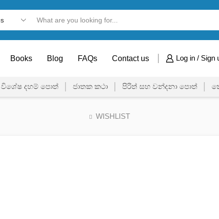
Books
Blog
FAQs
Contact us
Log in / Sign 
විශේෂ දහම් පොත්
ජාතක කථා
පිරිත් සහ වන්දනා පොත්
ක
WISHLIST