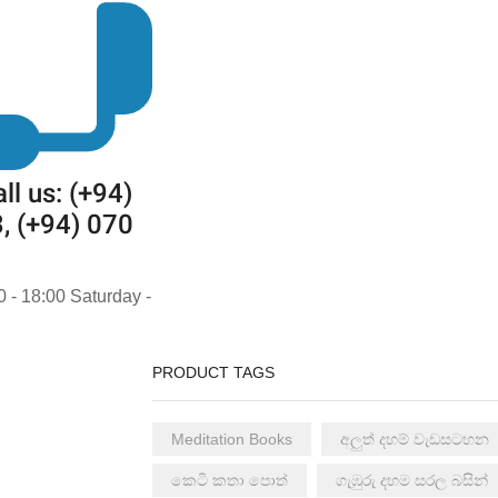
ll us: (+94)
, (+94) 070
0 - 18:00 Saturday -
PRODUCT TAGS
Meditation Books
අලුත් දහම් වැඩසටහන
කෙටි කතා පොත්
ගැඹුරු දහම සරල බසින්