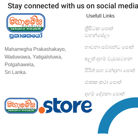
Stay connected with us on social medi
Usefull Links
ත්‍රිපිටක පොත්
වහන්සේලා
භාවනා සම්බන්ධ පොත්
Mahamegha Prakashakayo,
Waduwawa, Yatigaloluwa,
අලුත් දහම් වැඩසටහන
Polgahawela,
පිරිත් සහ වන්දනා පොත්
Sri Lanka.
ජාතක කථා පොත්
දහම් දේශනා පොත්