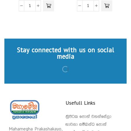
Stay connected with us on social
media
Usefull Links
ත්‍රිපිටක පොත් වහන්සේලා
භාවනා සම්බන්ධ පොත්
Mahamegha Prakashakayo,