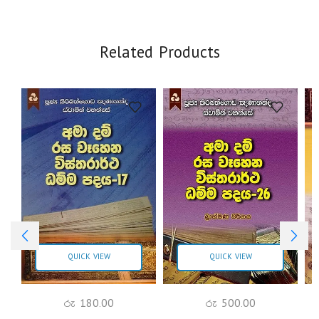
Related Products
QUICK VIEW
QUICK VIEW
රු
180.00
රු
500.00