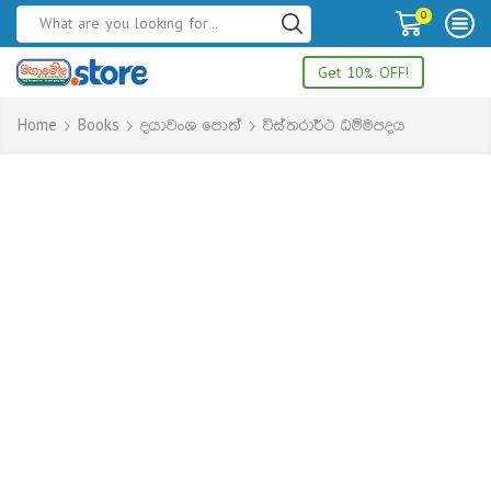
0
Get 10% OFF!
Home
Books
දයාවංශ පොත්
විස්තරාර්ථ ධම්මපදය