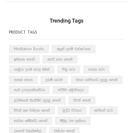
Trending Tags
PRODUCT TAGS
Meditation Books
අලුත් දහම් වැඩසටහන
ඉතිහාස පොත්
කෙටි කතා පොත්
ගැඹුරු දහම සරල බසින්
චිත්‍ර කථා
ජාතක කථා
ජාතක පොත
දහම් ගැටළු
නිතර භාවිතයට සුදුසු පොත්
පංච උපාදානස්කන්ධය
පටිච්ච සමුප්පාදය
ප්‍රථමයෙන් කියවීමට සුදුසු පොත්
පිරිත් පොත්
පිරිත් සහ වන්දනා පොත්
බුද්ධ චරිතය
බෝසත් කථා
භාවනා සම්බන්ධ පොත්
මිළිඳු රාජ ප්‍රශ්නය
රහතන් වහන්සේලා
වන්දනා පොත්