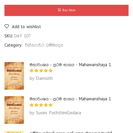
Buy Now
Add to wishlist
SKU:
DAY 107
Category:
විස්තරාර්ථ ධම්මපදය
මහාවංශය - ප්‍රථම භාගය - Mahawanshaya 1
by Damsith
මහාවංශය - ප්‍රථම භාගය - Mahawanshaya 1
by Susini PaththiniGedara