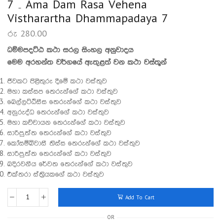
7 – Ama Dam Rasa Vehena
Vistharartha Dhammapadaya 7
රු
280.00
ධම්මපදට්ඨ කථා සරල සිංහල අනුවාදය
මෙම අරහන්ත වර්ගයේ ඇතුළත් වන කථා වස්තූන්
ජීවකට පිළිතුරු දීමේ කථා වස්තුව
මහා කස්සප තෙරුන්ගේ කථා වස්තුව
බෙල්ලට්ඨිසීස තෙරුන්ගේ කථා වස්තුව
අනුරුද්ධ තෙරුන්ගේ කථා වස්තුව
මහා කච්චායන තෙරුන්ගේ කථා වස්තුව
සාරිපුත්ත තෙරුන්ගේ කථා වස්තුව
කෝසම්බිවාසී තිස්ස තෙරුන්ගේ කථා වස්තුව
සාරිපුත්ත තෙරුන්ගේ කථා වස්තුව
ඛදිරවනීය රේවත තෙරුන්ගේ කථා වස්තුව
එක්තරා ස්ත්‍රියකගේ කථා වස්තුව
Add To Cart
OR