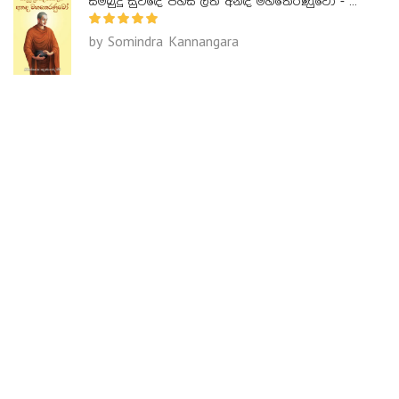
සම්බුදු සුවඳේ පහස ලත් අනඳ මහතෙරණුවෝ - Ananda Maha Theranuwo
by Somindra Kannangara