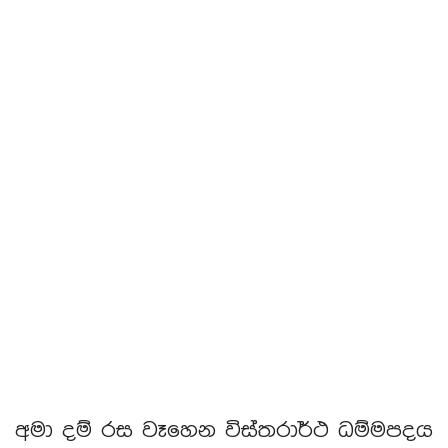
අමා දම් රස වෑහෙන විස්තරාර්ථ ධම්මපදය