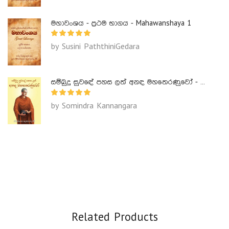
මහාවංශය - ප්‍රථම භාගය - Mahawanshaya 1
by Susini PaththiniGedara
සම්බුදු සුවඳේ පහස ලත් අනඳ මහතෙරණුවෝ - Ananda Maha Theranuwo
by Somindra Kannangara
Related Products