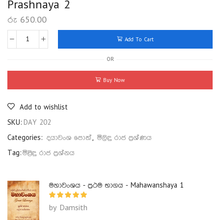
Prashnaya 2
රු
650.00
Add To Cart
OR
Buy Now
Add to wishlist
SKU:
DAY 202
Categories:
දයාවංශ පොත්
,
මිලිඳු රාජ ප්‍රශ්ණය
Tag:
මිළිඳු රාජ ප්‍රශ්නය
මහාවංශය - ප්‍රථම භාගය - Mahawanshaya 1
by Damsith