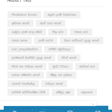
PRODUCT TAGS
Meditation Books
අලුත් දහම් වැඩසටහන
ඉතිහාස පොත්
කෙටි කතා පොත්
ගැඹුරු දහම සරල බසින්
චිත්‍ර කථා
ජාතක කථා
ජාතක පොත
දහම් ගැටළු
නිතර භාවිතයට සුදුසු පොත්
පංච උපාදානස්කන්ධය
පටිච්ච සමුප්පාදය
ප්‍රථමයෙන් කියවීමට සුදුසු පොත්
පිරිත් පොත්
පිරිත් සහ වන්දනා පොත්
බුද්ධ චරිතය
බෝසත් කථා
භාවනා සම්බන්ධ පොත්
මිළිඳු රාජ ප්‍රශ්නය
රහතන් වහන්සේලා
වන්දනා පොත්
සත්තිස් බෝධිපාක්ෂික ධර්ම
සම්බුදු ගුණ
සළායතන
© Copyright 2011 – 2024 | Mahamegha Prakashakayo | All