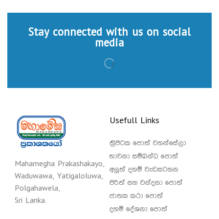
Stay connected with us on social
media
Usefull Links
ත්‍රිපිටක පොත් වහන්සේලා
භාවනා සම්බන්ධ පොත්
Mahamegha Prakashakayo,
අලුත් දහම් වැඩසටහන
Waduwawa, Yatigaloluwa,
පිරිත් සහ වන්දනා පොත්
Polgahawela,
ජාතක කථා පොත්
Sri Lanka.
දහම් දේශනා පොත්