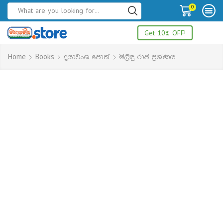
0
Get 10% OFF!
Home
Books
දයාවංශ පොත්
මිලිඳු රාජ ප්‍රශ්ණය