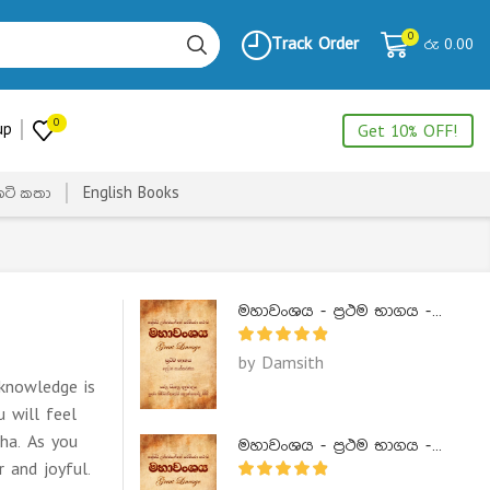
0
Track Order
රු
0.00
0
up
Get 10% OFF!
ෙටි කතා
English Books
මහාවංශය - ප්‍රථම භාගය - Mahawanshaya 1
by Damsith
 knowledge is
 will feel
ha. As you
මහාවංශය - ප්‍රථම භාගය - Mahawanshaya 1
 and joyful.