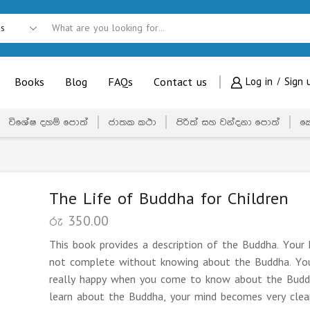
Books
Blog
FAQs
Contact us
Log in / Sign 
විශේෂ දහම් පොත්
ජාතක කථා
පිරිත් සහ වන්දනා පොත්
ක
The Life of Buddha for Children
රු
350.00
This book provides a description of the Buddha. Your
not complete without knowing about the Buddha. You
really happy when you come to know about the Budd
learn about the Buddha, your mind becomes very clear