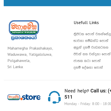
Usefull Links
ත්‍රිපිටක පොත් වහන්සේල
භාවනා සම්බන්ධ පොත්
අලුත් දහම් වැඩසටහන
Mahamegha Prakashakayo,
පිරිත් සහ වන්දනා පොත්
Waduwawa, Yatigaloluwa,
Polgahawela,
ජාතක කථා පොත්
Sri Lanka.
දහම් දේශනා පොත්
Call us: 
Need help?
511
Monday - Friday: 8:00 - 18:0