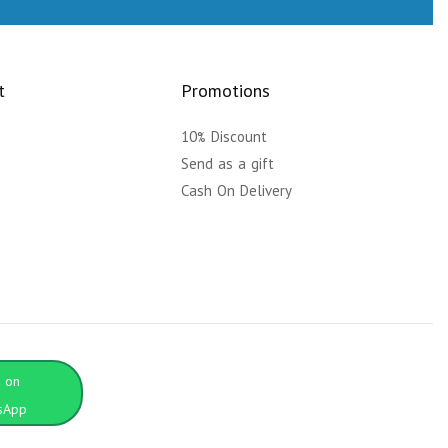
t
Promotions
10% Discount
y
Send as a gift
Cash On Delivery
t on
sApp