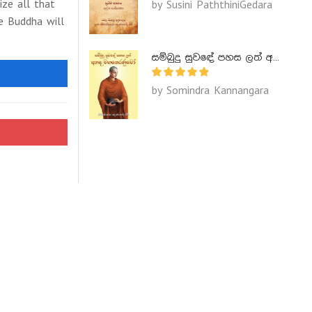
ize all that
by Susini PaththiniGedara
e Buddha will
සම්බුදු සුවඳේ පහස ලත් අනඳ මහතෙරණුවෝ - Ananda Maha Theranuwo
by Somindra Kannangara