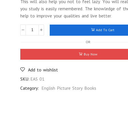
This will also help you not to feel lazy. You will real
you study is easily remembered. The knowledge of th
help to improve your qualities and live better.
Add To Cart
OR
Buy Now
Add to wishlist
SKU:
EAS 01
Category:
English Picture Story Books