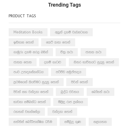
Trending Tags
PRODUCT TAGS
Meditation Books
අලුත් දහම් වැඩසටහන
ඉතිහාස පොත්
කෙටි කතා පොත්
ගැඹුරු දහම සරල බසින්
චිත්‍ර කථා
ජාතක කථා
ජාතක පොත
දහම් ගැටළු
නිතර භාවිතයට සුදුසු පොත්
පංච උපාදානස්කන්ධය
පටිච්ච සමුප්පාදය
ප්‍රථමයෙන් කියවීමට සුදුසු පොත්
පිරිත් පොත්
පිරිත් සහ වන්දනා පොත්
බුද්ධ චරිතය
බෝසත් කථා
භාවනා සම්බන්ධ පොත්
මිළිඳු රාජ ප්‍රශ්නය
රහතන් වහන්සේලා
වන්දනා පොත්
සත්තිස් බෝධිපාක්ෂික ධර්ම
සම්බුදු ගුණ
සළායතන