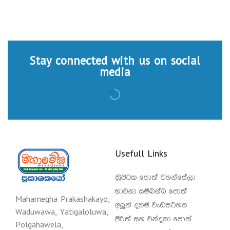
Stay connected with us on social
media
Usefull Links
ත්‍රිපිටක පොත් වහන්සේලා
භාවනා සම්බන්ධ පොත්
Mahamegha Prakashakayo,
අලුත් දහම් වැඩසටහන
Waduwawa, Yatigaloluwa,
පිරිත් සහ වන්දනා පොත්
Polgahawela,