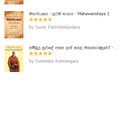
මහාවංශය - ප්‍රථම භාගය - Mahawanshaya 1
by Susini PaththiniGedara
සම්බුදු සුවඳේ පහස ලත් අනඳ මහතෙරණුවෝ - Ananda Maha Theranuwo
by Somindra Kannangara