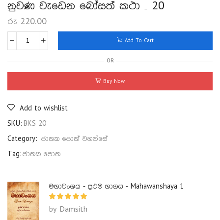
නුවණ වැඩෙන බෝසත් කථා – 20
රු
220.00
Add To Cart
OR
Buy Now
Add to wishlist
SKU:
BKS 20
Category:
ජාතක පොත් වහන්සේ
Tag:
ජාතක පොත
මහාවංශය - ප්‍රථම භාගය - Mahawanshaya 1
by Damsith