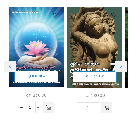
QUICK VIEW
QUICK VIEW
රු
230.00
රු
180.00