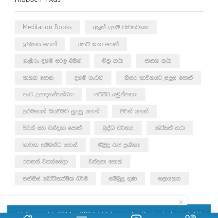
PRODUCT TAGS
Meditation Books
අලුත් දහම් වැඩසටහන
ඉතිහාස පොත්
කෙටි කතා පොත්
ගැඹුරු දහම සරල බසින්
චිත්‍ර කථා
ජාතක කථා
ජාතක පොත
දහම් ගැටළු
නිතර භාවිතයට සුදුසු පොත්
පංච උපාදානස්කන්ධය
පටිච්ච සමුප්පාදය
ප්‍රථමයෙන් කියවීමට සුදුසු පොත්
පිරිත් පොත්
පිරිත් සහ වන්දනා පොත්
බුද්ධ චරිතය
බෝසත් කථා
භාවනා සම්බන්ධ පොත්
මිළිඳු රාජ ප්‍රශ්නය
රහතන් වහන්සේලා
වන්දනා පොත්
සත්තිස් බෝධිපාක්ෂික ධර්ම
සම්බුදු ගුණ
සළායතන
© Copyright 2011 – 2024 | Mahamegha Prakashakayo | All