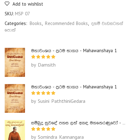
Add to wishlist
SKU:
MSP 07
Categories:
Books
,
Recommended Books
,
දහම් වැඩසටහන්
පොත්
මහාවංශය - ප්‍රථම භාගය - Mahawanshaya 1
by Damsith
මහාවංශය - ප්‍රථම භාගය - Mahawanshaya 1
by Susini PaththiniGedara
සම්බුදු සුවඳේ පහස ලත් අනඳ මහතෙරණුවෝ - Ananda Maha Theranuwo
by Somindra Kannangara