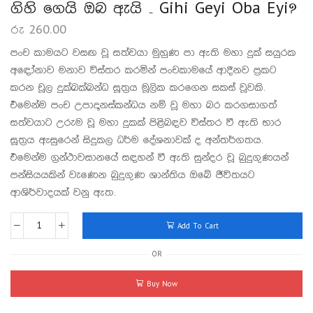
ගිහි ගෙයි ඔබ ඇයි – Gihi Geyi Oba Eyi?
රු
260.00
පංච කාමයට වසඟ වූ සත්වයා මුහුණ පා ඇති මහා දුක් සයුරක
අඳෝනාව මනාව විස්තර කරමින් පංචකාමයේ ආදීනව ප්‍රකට
කරන චූල දුක්ඛක්ඛන්ධ සූත්‍රය මූලික කරගෙන සකස් වූවකි.
එමෙන්ම පංච උපාදානස්කන්ධය නම් වූ මහා බර කරගසාගත්
සත්වයාට උරුම වූ මහා දුකක් පිළිබඳව විස්තර වී ඇති භාර
සූත්‍රය ඇසුරෙන් සිදුකල ධර්ම දේශනාවක් ද අන්තර්ගතය.
එමෙන්ම ග්‍රන්ථාවසානයේ සඳහන් වී ඇති සුන්දර වූ බුදුගුණයන්
පන්සියයකින් වැණෙන බුදුගුණ ශාන්තිය ඔබේ ජීවිතයට
ආශිර්වාදයක් වනු ඇත.
Add To Cart
OR
Buy Now