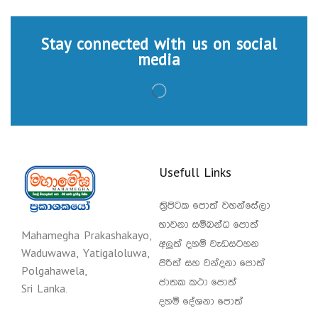
Stay connected with us on social
media
Usefull Links
ත්‍රිපිටක පොත් වහන්සේලා
භාවනා සම්බන්ධ පොත්
Mahamegha Prakashakayo,
අලුත් දහම් වැඩසටහන
Waduwawa, Yatigaloluwa,
පිරිත් සහ වන්දනා පොත්
Polgahawela,
ජාතක කථා පොත්
Sri Lanka.
දහම් දේශනා පොත්