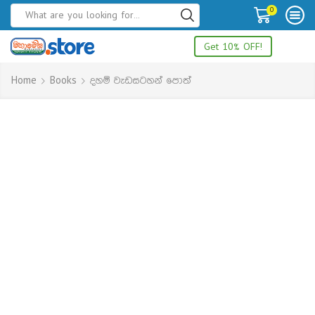
0
Get 10% OFF!
Home
Books
දහම් වැඩසටහන් පොත්