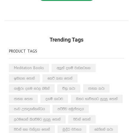
Trending Tags
PRODUCT TAGS
Meditation Books
අලුත් දහම් වැඩසටහන
ඉතිහාස පොත්
කෙටි කතා පොත්
ගැඹුරු දහම සරල බසින්
චිත්‍ර කථා
ජාතක කථා
ජාතක පොත
දහම් ගැටළු
නිතර භාවිතයට සුදුසු පොත්
පංච උපාදානස්කන්ධය
පටිච්ච සමුප්පාදය
ප්‍රථමයෙන් කියවීමට සුදුසු පොත්
පිරිත් පොත්
පිරිත් සහ වන්දනා පොත්
බුද්ධ චරිතය
බෝසත් කථා