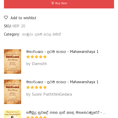
Buy Now
Add to wishlist
SKU:
NDP 20
Category:
ගැඹුරු දහම සරල බසින්
මහාවංශය - ප්‍රථම භාගය - Mahawanshaya 1
by Damsith
මහාවංශය - ප්‍රථම භාගය - Mahawanshaya 1
by Susini PaththiniGedara
සම්බුදු සුවඳේ පහස ලත් අනඳ මහතෙරණුවෝ - Ananda Maha Theranuwo