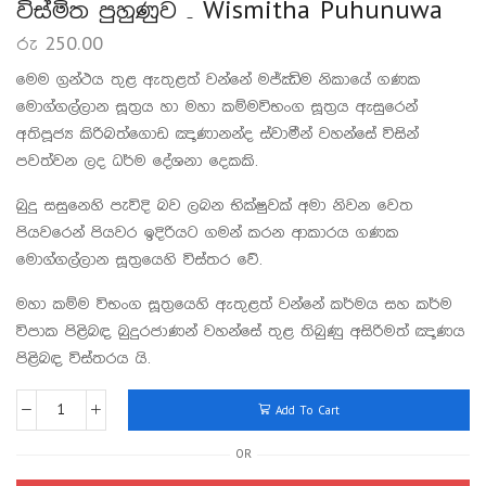
විස්මිත පුහුණුව – Wismitha Puhunuwa
රු
250.00
මෙම ග්‍රන්ථය තුළ ඇතුළත් වන්නේ මජ්ඣිම නිකායේ ‍ගණක
‍මොග්ගල්ලාන සූත්‍රය හා මහා කම්මවිභංග සූත්‍රය ඇසුරෙන්
අතිපූජ්‍ය කිරිබත්ගොඩ ඤාණානන්ද ස්වාමීන් වහන්සේ විසින්
පවත්වන ලද ධර්ම දේශනා දෙකකි.
බුදු සසුනෙහි පැවිදි බව ලබන භික්ෂුවක් අමා නිවන වෙත
පියවරෙන් පියවර ඉදිරියට ගමන් කරන ආකාරය ගණක
මොග්ගල්ලාන සූත්‍රයෙහි විස්තර වේ.
මහා කම්ම විභංග සූත්‍රයෙහි ඇතුළත් වන්නේ කර්මය සහ කර්ම
විපාක පිළිබඳ බුදුරජාණන් වහන්සේ තුළ තිබුණු අසිරිමත් ඤාණය
පිළිබඳ විස්තරය යි.
Add To Cart
OR