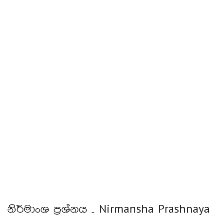
නිර්මාංශ ප්‍රශ්නය – Nirmansha Prashnaya