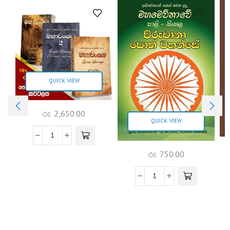
QUICK VIEW
රු
2,650.00
QUICK VIEW
රු
750.00