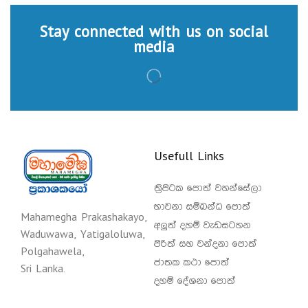
Stay connected with us on social
media
Usefull Links
ත්‍රිපිටක පොත් වහන්සේලා
භාවනා සම්බන්ධ පොත්
Mahamegha Prakashakayo,
අලුත් දහම් වැඩසටහන
Waduwawa, Yatigaloluwa,
පිරිත් සහ වන්දනා පොත්
Polgahawela,
ජාතක කථා පොත්
Sri Lanka.
දහම් දේශනා පොත්