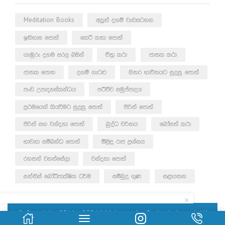
Meditation Books
අලුත් දහම් වැඩසටහන
ඉතිහාස පොත්
කෙටි කතා පොත්
ගැඹුරු දහම සරල බසින්
චිත්‍ර කථා
ජාතක කථා
ජාතක පොත
දහම් ගැටළු
නිතර භාවිතයට සුදුසු පොත්
පංච උපාදානස්කන්ධය
පටිච්ච සමුප්පාදය
ප්‍රථමයෙන් කියවීමට සුදුසු පොත්
පිරිත් පොත්
පිරිත් සහ වන්දනා පොත්
බුද්ධ චරිතය
බෝසත් කථා
භාවනා සම්බන්ධ පොත්
මිළිඳු රාජ ප්‍රශ්නය
රහතන් වහන්සේලා
වන්දනා පොත්
සත්තිස් බෝධිපාක්ෂික ධර්ම
සම්බුදු ගුණ
සළායතන
© Copyright 2011 – 2024 | Mahamegha Prakashakayo | All