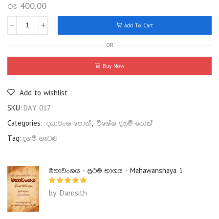
රු
400.00
Add To Cart
OR
Buy Now
Add to wishlist
SKU:
DAY 017
Categories:
දයාවංශ පොත්
,
විශේෂ දහම් පොත්
Tag:
දහම් ගැටළු
මහාවංශය - ප්‍රථම භාගය - Mahawanshaya 1
by Damsith