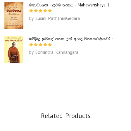
මහාවංශය - ප්‍රථම භාගය - Mahawanshaya 1
by Susini PaththiniGedara
සම්බුදු සුවඳේ පහස ලත් අනඳ මහතෙරණුවෝ - Ananda Maha Theranuwo
by Somindra Kannangara
Related Products