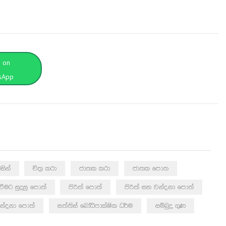
t on
sApp
සින්
චිත්‍ර කථා
ජාතක කථා
ජාතක පොත
යවීමට සුදුසු පොත්
පිරිත් පොත්
පිරිත් සහ වන්දනා පොත්
න්දනා පොත්
සත්තිස් බෝධිපාක්ෂික ධර්ම
සම්බුදු ගුණ