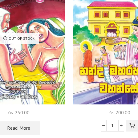
OUT OF STOCK
රු
250.00
රු
200.00
Read More