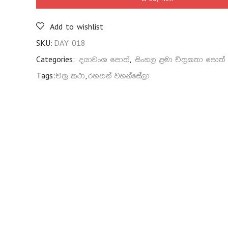
Add to wishlist
SKU:
DAY 018
Categories:
දයාවංශ පොත්
,
සිංහල ළමා චිත්‍රකතා පොත්
Tags:
චිත්‍ර කථා
,
රහතන් වහන්සේලා