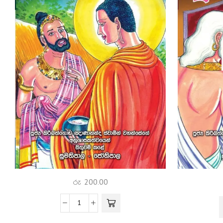
රු
200.00