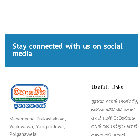
Stay connected with us on social
media
Usefull Links
ත්‍රිපිටක පොත් වහන්සේල
භාවනා සම්බන්ධ පොත්
අලුත් දහම් වැඩසටහන
Mahamegha Prakashakayo,
පිරිත් සහ වන්දනා පොත්
Waduwawa, Yatigaloluwa,
Polgahawela,
ජාතක කථා පොත්