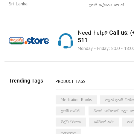
Sri Lanka.
දහම් දේශනා පොත්
Call us: 
Need help?
511
Monday - Friday: 8:00 - 18:0
Trending Tags
PRODUCT TAGS
Meditation Books
අලුත් දහම් වැ
දහම් ගැටළු
නිතර භාවිතයට සුදුසු ප
බුද්ධ චරිතය
බෝසත් කථා
භාව
සළායතන