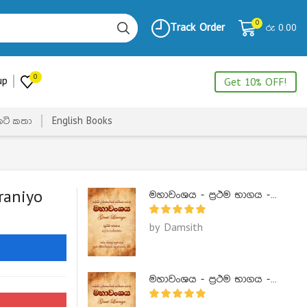
0
Track Order
රු
0.00
0
up
Get 10% OFF!
ෙටි කතා
English Books
raniyo
මහාවංශය - ප්‍රථම භාගය - Mahawanshaya 1
by Damsith
මහාවංශය - ප්‍රථම භාගය - Mahawanshaya 1