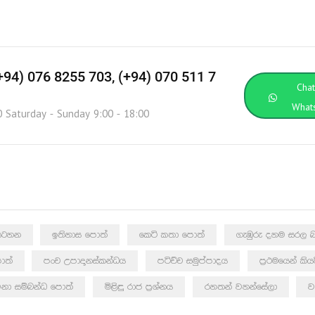
(+94) 076 8255 703, (+94) 070 511 7
Cha
What
0 Saturday - Sunday 9:00 - 18:00
ඩසටහන
ඉතිහාස පොත්
කෙටි කතා පොත්
ගැඹුරු දහම සරල බ
ොත්
පංච උපාදානස්කන්ධය
පටිච්ච සමුප්පාදය
ප්‍රථමයෙන් කි
නා සම්බන්ධ පොත්
මිළිඳු රාජ ප්‍රශ්නය
රහතන් වහන්සේලා
ව