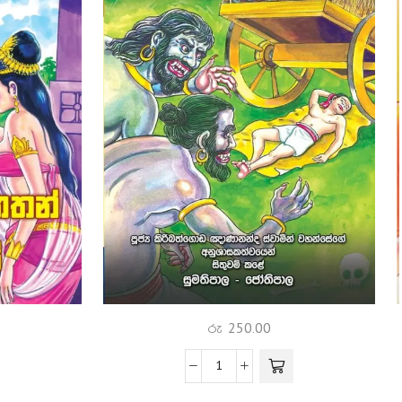
රු
250.00