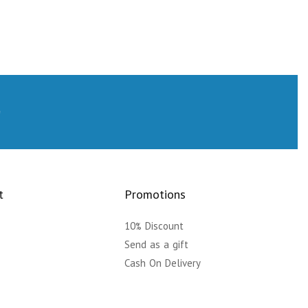
t
Promotions
10% Discount
y
Send as a gift
Cash On Delivery