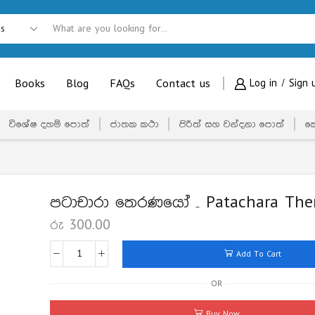
Books
Blog
FAQs
Contact us
Log in / Sign 
විශේෂ දහම් පොත්
ජාතක කථා
පිරිත් සහ වන්දනා පොත්
ක
පටාචාරා තෙරණයෝ – Patachara The
රු
300.00
Add To Cart
OR
Buy Now