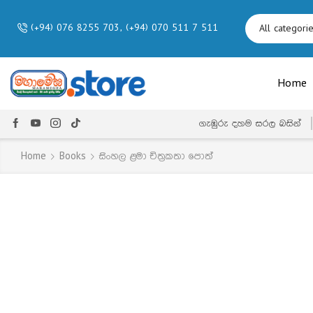
(+94) 076 8255 703, (+94) 070 511 7 511
Home
ගැඹුරු දහම සරල බසින්
Home
Books
සිංහල ළමා චිත්‍රකතා පොත්