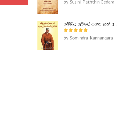
by Susini PaththiniGedara
සම්බුදු සුවඳේ පහස ලත් අනඳ මහතෙරණුවෝ - Ananda Maha Theranuwo
by Somindra Kannangara