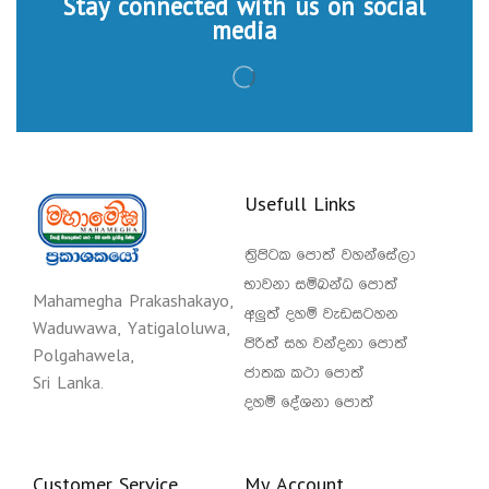
Stay connected with us on social
media
Usefull Links
ත්‍රිපිටක පොත් වහන්සේලා
භාවනා සම්බන්ධ පොත්
Mahamegha Prakashakayo,
අලුත් දහම් වැඩසටහන
Waduwawa, Yatigaloluwa,
පිරිත් සහ වන්දනා පොත්
Polgahawela,
ජාතක කථා පොත්
Sri Lanka.
දහම් දේශනා පොත්
Customer Service
My Account