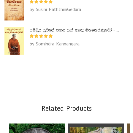
by Susini PaththiniGedara
සම්බුදු සුවඳේ පහස ලත් අනඳ මහතෙරණුවෝ - Ananda Maha Theranuwo
by Somindra Kannangara
Related Products