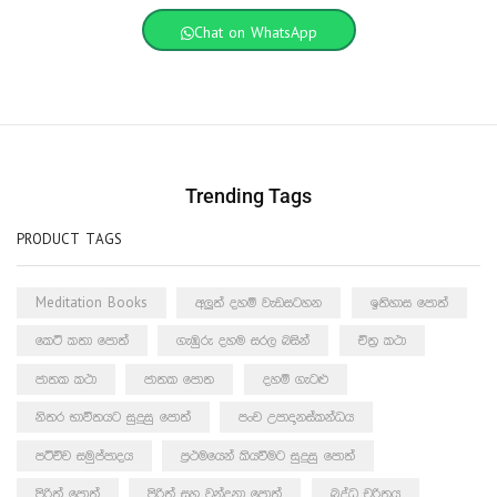
Chat on WhatsApp
Trending Tags
PRODUCT TAGS
Meditation Books
අලුත් දහම් වැඩසටහන
ඉතිහාස පොත්
කෙටි කතා පොත්
ගැඹුරු දහම සරල බසින්
චිත්‍ර කථා
ජාතක කථා
ජාතක පොත
දහම් ගැටළු
නිතර භාවිතයට සුදුසු පොත්
පංච උපාදානස්කන්ධය
පටිච්ච සමුප්පාදය
ප්‍රථමයෙන් කියවීමට සුදුසු පොත්
පිරිත් පොත්
පිරිත් සහ වන්දනා පොත්
බුද්ධ චරිතය