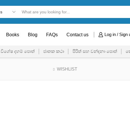
Search
input
Books
Blog
FAQs
Contact us
Log in / Sign 
විශේෂ දහම් පොත්
ජාතක කථා
පිරිත් සහ වන්දනා පොත්
ක
WISHLIST