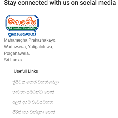
Stay connected with us on social media
Mahamegha Prakashakayo,
Waduwawa, Yatigaloluwa,
Polgahawela,
Sri Lanka.
Usefull Links
ත්‍රිපිටක පොත් වහන්සේලා
භාවනා සම්බන්ධ පොත්
අලුත් දහම් වැඩසටහන
පිරිත් සහ වන්දනා පොත්