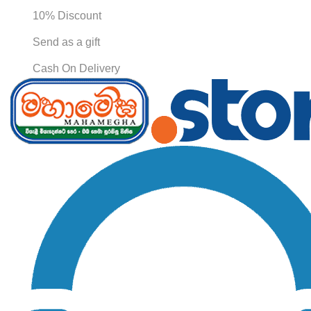
10% Discount
Send as a gift
Cash On Delivery