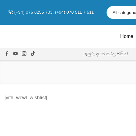
(+94) 076 8255 703, (+94) 070 511 7 511
Home
ගැඹුරු දහම සරල බසින්
[yith_wcwl_wishlist]