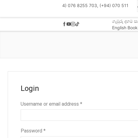
(+94) 076 8255 703, (+94) 070 511 7 5
ගැඹුරු දහම ස
English Book
Login
Username or email address
*
Password
*