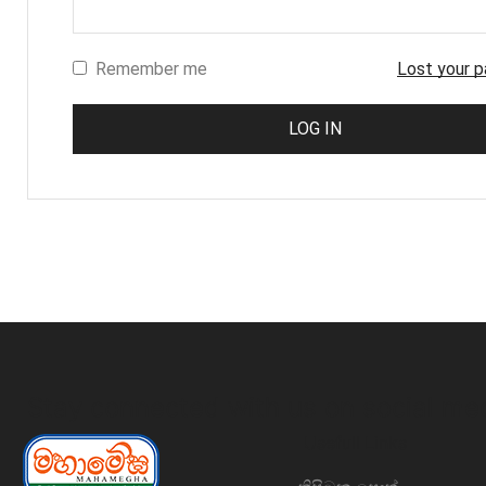
Remember me
Lost your 
LOG IN
Stay connected with us on social me
Usefull Links