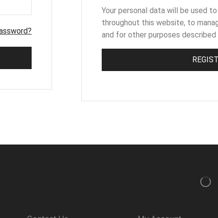
Your personal data will be used t
throughout this website, to mana
password?
and for other purposes described 
REGIS
dia
Customer Service
My Account