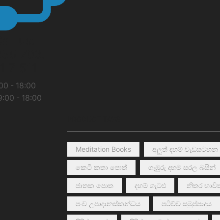
all us:
255 703,
1 7 511
00 - 18:00
:00 - 18:00
PRODUCT TAGS
Meditation Books
අලුත් දහම් වැඩසටහන
කෙටි කතා පොත්
ගැඹුරු දහම සරල බසින්
ජාතක පොත
දහම් ගැටළු
නිතර භාවිත
පංච උපාදානස්කන්ධය
පටිච්ච සමුප්පාදය