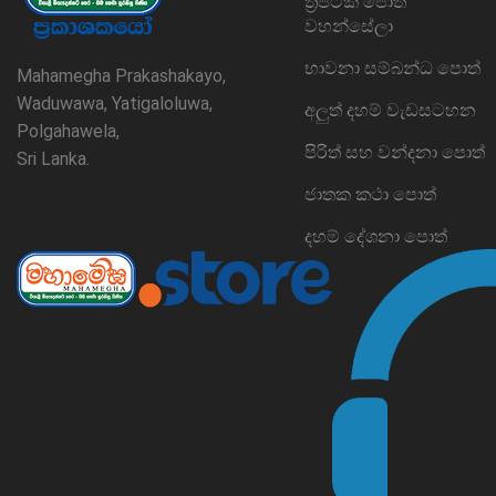
ත්‍රිපිටක පොත්
වහන්සේලා
භාවනා සම්බන්ධ පොත්
Mahamegha Prakashakayo,
Waduwawa, Yatigaloluwa,
අලුත් දහම් වැඩසටහන
Polgahawela,
පිරිත් සහ වන්දනා පොත්
Sri Lanka.
ජාතක කථා පොත්
දහම් දේශනා පොත්