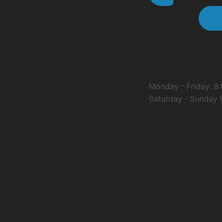
Need help?
C
(+94) 076 8
(+94) 070 51
Monday - Friday: 8:
Saturday - Sunday 9
Trending Tags