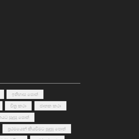
ඉතිහාස පොත්
චිත්‍ර කථා
ජාතක කථා
යට සුදුසු පොත්
ප්‍රථමයෙන් කියවීමට සුදුසු පොත්