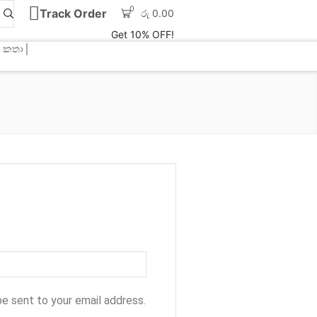
0
Track Order
රු
0.00
Get 10% OFF!
 කතා
be sent to your email address.