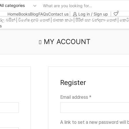
11
0
Home
Books
Blog
FAQs
Contact us
Log in / Sign up
රල බසින්
විශේෂ දහම් පොත්
ජාතක කථා
පිරිත් සහ වන්දනා පොත්
කෙටි
s
MY ACCOUNT
Register
Email address
*
A link to set a new password will 