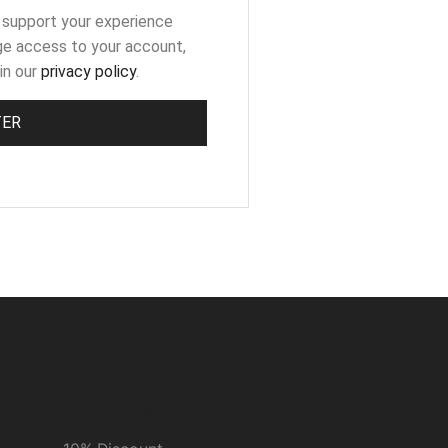
o support your experience
ge access to your account,
in our
privacy policy
.
TER
Promotions