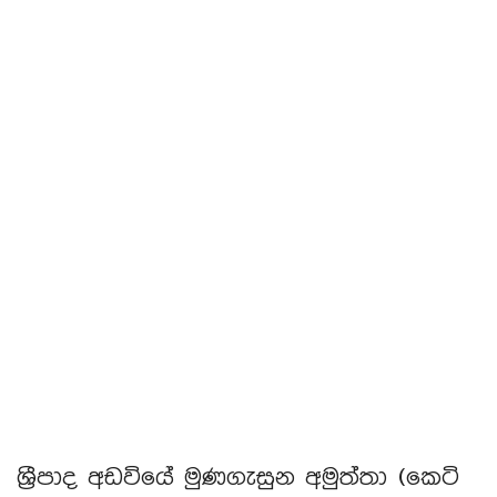
ශ්‍රීපාද අඩවියේ මුණගැසුන අමුත්තා (කෙටි