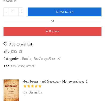
වෙත්වා!
Add To Cart
OR
Buy Now
Add to wishlist
SKU:
DBS 18
Categories:
Books
,
විශේෂ දහම් පොත්
Tag:
කෙටි කතා පොත්
මහාවංශය - ප්‍රථම භාගය - Mahawanshaya 1
by Damsith