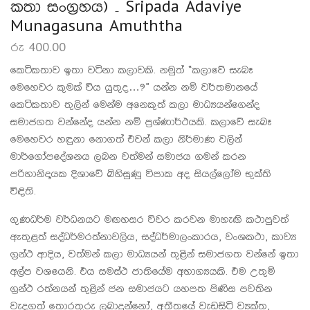
කතා සංග්‍රහය) – Sripada Adaviye
Munagasuna Amuththa
රු
400.00
කෙටිකතාව ඉතා වටිනා කලාවකි. නමුත් “කලාවේ සැබෑ
මෙහෙවර කුමක් විය යුතුද…?” යන්න නම් වර්තමානයේ
කෙටිකතාව තුලින් මෙන්ම අනෙකුත් කලා මාධ්‍යයන්ගෙන්ද
සමාජගත වන්නේද යන්න නම් ප්‍රශ්ණාර්ථයකි. කලාවේ සැබෑ
මෙහෙවර හඳුනා නොගත් එවන් කලා නිර්මාණ වලින්
මාර්ගෝපදේශනය ලබන වත්මන් සමාජය ගමන් කරන
පරිහානිදායක දිශාවේ බිහිසුණු විපාක අද සියල්ලෝම භුක්ති
විඳිති.
ගුණධර්ම වර්ධනයට මඟහසර විවර කරවන මාහැඟි කථාපුවත්
ඇතුළත් සද්ධර්මරත්නාවලිය, සද්ධර්මාලංකාරය, වංශකථා, කාව්‍ය
ග්‍රන්ථ ආදිය, වත්මන් කලා මාධ්‍යයන් තුළින් සමාජගත වන්නේ ඉතා
අල්ප වශයෙනි. එය සමස්ථ ජාතියේම අභාග්‍යයකි. එම උතුම්
ග්‍රන්ථ රත්නයන් තුළින් ජන සමාජයට යහපත පිණිස පවතින
වැදගත් තොරතුරු ලබාදුන්නෝ, අතීතයේ වැඩසිටි ව්‍යක්ත,