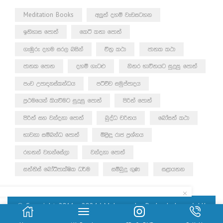
Meditation Books
අලුත් දහම් වැඩසටහන
ඉතිහාස පොත්
කෙටි කතා පොත්
ගැඹුරු දහම සරල බසින්
චිත්‍ර කථා
ජාතක කථා
ජාතක පොත
දහම් ගැටළු
නිතර භාවිතයට සුදුසු පොත්
පංච උපාදානස්කන්ධය
පටිච්ච සමුප්පාදය
ප්‍රථමයෙන් කියවීමට සුදුසු පොත්
පිරිත් පොත්
පිරිත් සහ වන්දනා පොත්
බුද්ධ චරිතය
බෝසත් කථා
භාවනා සම්බන්ධ පොත්
මිළිඳු රාජ ප්‍රශ්නය
රහතන් වහන්සේලා
වන්දනා පොත්
සත්තිස් බෝධිපාක්ෂික ධර්ම
සම්බුදු ගුණ
සළායතන
© Copyright 2011 – 2024 | Mahamegha Prakashakayo | All
Rights Reserved