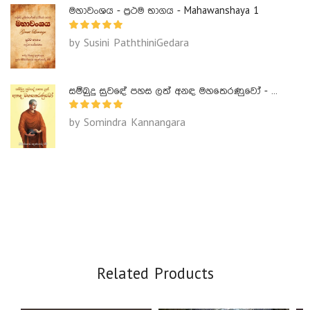
මහාවංශය - ප්‍රථම භාගය - Mahawanshaya 1
by Susini PaththiniGedara
සම්බුදු සුවඳේ පහස ලත් අනඳ මහතෙරණුවෝ - Ananda Maha Theranuwo
by Somindra Kannangara
Related Products