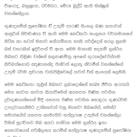
විශාරද, බහුශ්‍රැත, ධර්මධර, මේරූ බුද්ධි ඇති භික්ෂූන්
වහන්සේලාය.
ගුණදහමින් සුපෝෂිත ඒ උතුම් පැරණි සිංහල බණ කතාවන්
ඇසුරින් නිර්මාණය වී ඇති මෙම කෙටිකථා සංග්‍රහය වර්තමානයේ
සිටින කා හටත් මනාව තේරුම්ගත හැකි පරිද්දෙන් සරල සුගම
බස් වහරකින් ඉදිරිපත් වී ඇත. මෙම මාහැඟි සදහම් ග්‍රන්ථය
ඔබහට තිළිණ වන්නේ කල්‍යාණමිත්‍ර අපගේ ගුරුදේවෝත්තම
කිරිබත්ගොඩ ඤාණානන්ද පින්වත් ලොකු ස්වාමීන් වහන්සේගේ
උතුම් ධර්ම ප්‍රචාරක වැඩපිළිවෙලේ තවත් එක් අංගයක් ලෙසිනි.
මෙම කෙටිකතා තුළින් ඔබහට ලබාදෙන්නේ සැබෑ ජීවිත අරුතයි.
මෙය නැවත නැවත කියැවීමෙන් අයහපත පිණිස පවතින
දුර්ගුණයන්ගෙන් මිදී යහපත පිණිස පවතින සොඳුරු ගුණධර්ම
උපදවාගැනීමට උත්සහවත් වනු මැනව! ඔබගේත්, සමස්ථ
සමාජයේත් යහපත කැමැතිව සත්පුරුෂ උතුමන් වහන්සේලා
විසින් සුරචිතව ඔබ අතට පත්වන මෙම ග්‍රන්ථය ඉතා
ගෞරවයෙන් පරිශීලනය කරමින් සත්පුරුෂ ගුණදහමින් සුපෝෂිත