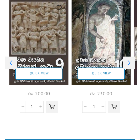
QUICK VIEW
QUICK VIEW
රු
200.00
රු
230.00