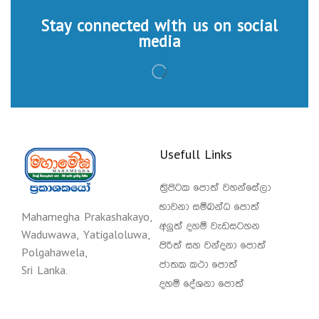
Stay connected with us on social
media
Usefull Links
ත්‍රිපිටක පොත් වහන්සේලා
භාවනා සම්බන්ධ පොත්
Mahamegha Prakashakayo,
අලුත් දහම් වැඩසටහන
Waduwawa, Yatigaloluwa,
පිරිත් සහ වන්දනා පොත්
Polgahawela,
ජාතක කථා පොත්
Sri Lanka.
දහම් දේශනා පොත්