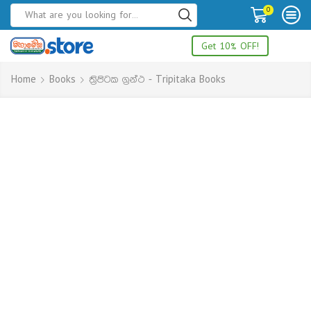
0
Get 10% OFF!
Home
Books
ත්‍රිපිටක ග්‍රන්ථ - Tripitaka Books