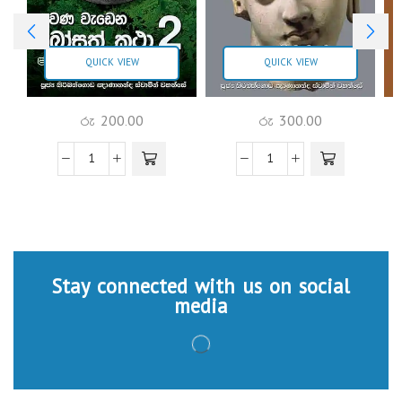
QUICK VIEW
QUICK VIEW
රු
200.00
රු
300.00
Stay connected with us on social
media