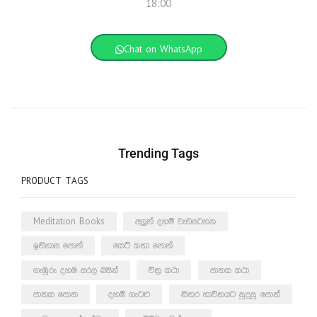
18:00
Chat on WhatsApp
Trending Tags
PRODUCT TAGS
Meditation Books
අලුත් දහම් වැඩසටහන
ඉතිහාස පොත්
කෙටි කතා පොත්
ගැඹුරු දහම සරල බසින්
චිත්‍ර කථා
ජාතක කථා
ජාතක පොත
දහම් ගැටළු
නිතර භාවිතයට සුදුසු පොත්