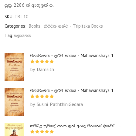
සූත්‍ර 2286 ක් ඇතුලත් ය.
SKU:
TRI 10
Categories:
Books
,
ත්‍රිපිටක ග්‍රන්ථ - Tripitaka Books
Tag:
සළායතන
මහාවංශය - ප්‍රථම භාගය - Mahawanshaya 1
by Damsith
මහාවංශය - ප්‍රථම භාගය - Mahawanshaya 1
by Susini PaththiniGedara
සම්බුදු සුවඳේ පහස ලත් අනඳ මහතෙරණුවෝ - Ananda Maha Theranuwo