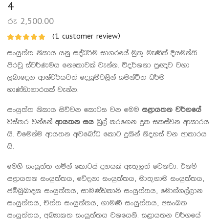
4
රු
2,500.00
(
1
customer review)
සංයුත්ත නිකාය යනු සද්ධර්ම සාගරයේ මුතු මැණික් දියමන්ති
පිරවූ ස්වර්ණමය නෞකාවක් වැන්න. විදර්ශනා ප්‍රඥාව වහා
ලබාදෙන ආශ්චර්යවත් දෙසුම්වලින් සමන්විත ධර්ම
භාණ්ඩාගාරයක් වැන්න.
සංයුත්ත නිකාය සිව්වන කොටස වන මෙම
සළායතන වර්ගයේ
විස්තර වන්නේ
ආයතන සය
මුල් කරගෙන දුක සකස්වන ආකාරය
යි. එමෙන්ම ආයතන අවබෝධ කොට දුකින් නිදහස් වන ආකාරය
යි.
මෙහි සංයුත්ත නමින් කොටස් දහයක් ඇතුලත් වෙනවා. එනම්
සළායතන සංයුත්තය, වේදනා සංයුත්තය, මාතුගාම සංයුත්තය,
ජම්බුඛාදක සංයුත්තය, සාමණ්ඩකානි සංයුත්තය, මොග්ගල්ලාන
සංයුත්තය, චිත්ත සංයුත්තය, ගාමණී සංයුත්තය, අසංඛත
සංයුත්තය, අබ්‍යාකත සංයුත්තය වශයෙනි. සළායතන වර්ගයේ