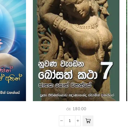
රු
180.00