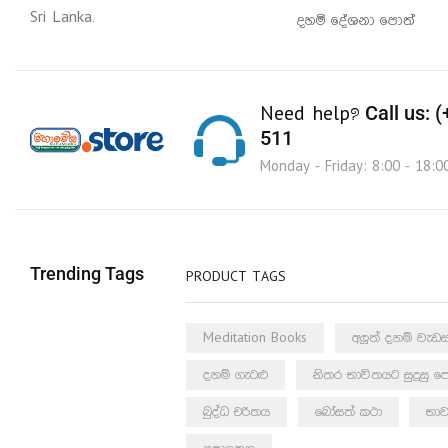
Sri Lanka.
දහම් දේශනා පොත්
Call us: 
Need help?
511
Monday - Friday: 8:00 - 18:0
Trending Tags
PRODUCT TAGS
Meditation Books
අලුත් දහම් වැ
දහම් ගැටළු
නිතර භාවිතයට සුදුසු ප
බුද්ධ චරිතය
බෝසත් කථා
භාව