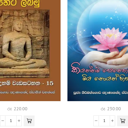
රු
230.00
රු
220.00