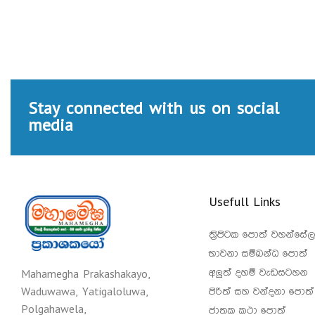
Stay connected with us on social
media
Usefull Links
ත්‍රිපිටක පොත් වහන්සේල
භාවනා සම්බන්ධ පොත්
අලුත් දහම් වැඩසටහන
Mahamegha Prakashakayo,
පිරිත් සහ වන්දනා පොත්
Waduwawa, Yatigaloluwa,
Polgahawela,
ජාතක කථා පොත්