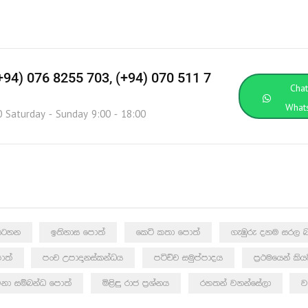
(+94) 076 8255 703, (+94) 070 511 7
Cha
What
0 Saturday - Sunday 9:00 - 18:00
ඩසටහන
ඉතිහාස පොත්
කෙටි කතා පොත්
ගැඹුරු දහම සරල බ
ොත්
පංච උපාදානස්කන්ධය
පටිච්ච සමුප්පාදය
ප්‍රථමයෙන් කි
නා සම්බන්ධ පොත්
මිළිඳු රාජ ප්‍රශ්නය
රහතන් වහන්සේලා
ව