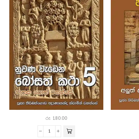
රු
180.00