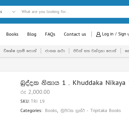
Books
Blog
FAQs
Contact us
Log in / Sign 
විශේෂ දහම් පොත්
ජාතක කථා
පිරිත් සහ වන්දනා පොත්
ක
ඛුද්දක නිකාය 1 – Khuddaka Nikaya 
රු
2,000.00
SKU:
TRI 19
Categories:
Books
,
ත්‍රිපිටක ග්‍රන්ථ - Tripitaka Books