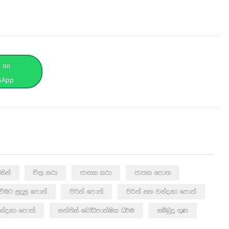
t on
sApp
සින්
චිත්‍ර කථා
ජාතක කථා
ජාතක පොත
යවීමට සුදුසු පොත්
පිරිත් පොත්
පිරිත් සහ වන්දනා පොත්
න්දනා පොත්
සත්තිස් බෝධිපාක්ෂික ධර්ම
සම්බුදු ගුණ