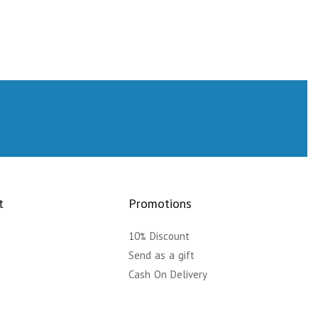
t
Promotions
10% Discount
y
Send as a gift
Cash On Delivery