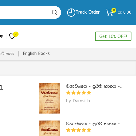
0
Track Order
රු
0.00
0
up
Get 10% OFF!
ෙටි කතා
English Books
1
මහාවංශය - ප්‍රථම භාගය - Mahawanshaya 1
by Damsith
මහාවංශය - ප්‍රථම භාගය - Mahawanshaya 1