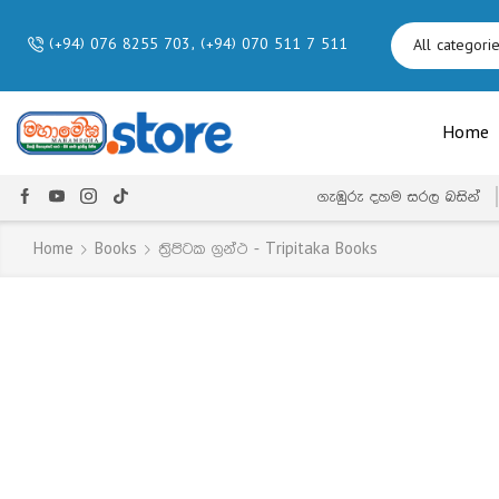
(+94) 076 8255 703, (+94) 070 511 7 511
Home
ගැඹුරු දහම සරල බසින්
Home
Books
ත්‍රිපිටක ග්‍රන්ථ - Tripitaka Books