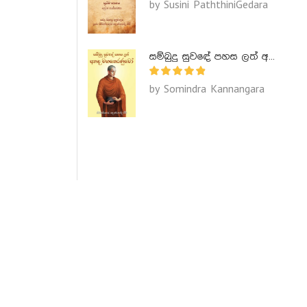
by Susini PaththiniGedara
සම්බුදු සුවඳේ පහස ලත් අනඳ මහතෙරණුවෝ - Ananda Maha Theranuwo
by Somindra Kannangara