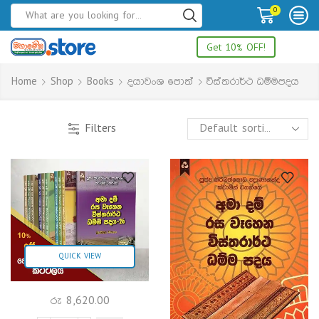
0
Get 10% OFF!
Home
Shop
Books
දයාවංශ පොත්
විස්තරාර්ථ ධම්මපදය
Filters
QUICK VIEW
රු
8,620.00