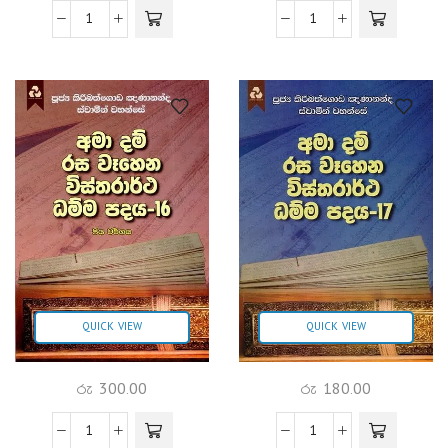
QUICK VIEW
QUICK VIEW
රු
300.00
රු
180.00