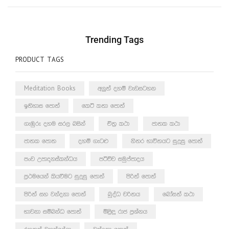
Trending Tags
PRODUCT TAGS
Meditation Books
අලුත් දහම් වැඩසටහන
ඉතිහාස පොත්
කෙටි කතා පොත්
ගැඹුරු දහම සරල බසින්
චිත්‍ර කථා
ජාතක කථා
ජාතක පොත
දහම් ගැටළු
නිතර භාවිතයට සුදුසු පොත්
පංච උපාදානස්කන්ධය
පටිච්ච සමුප්පාදය
ප්‍රථමයෙන් කියවීමට සුදුසු පොත්
පිරිත් පොත්
පිරිත් සහ වන්දනා පොත්
බුද්ධ චරිතය
බෝසත් කථා
භාවනා සම්බන්ධ පොත්
මිළිඳු රාජ ප්‍රශ්නය