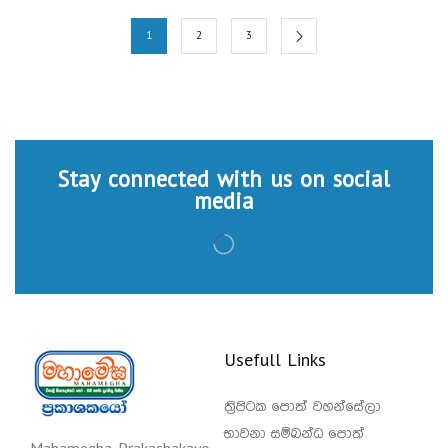
1
2
3
Stay connected with us on social
media
Usefull Links
ත්‍රිපිටක පොත් වහන්සේලා
භාවනා සම්බන්ධ පොත්