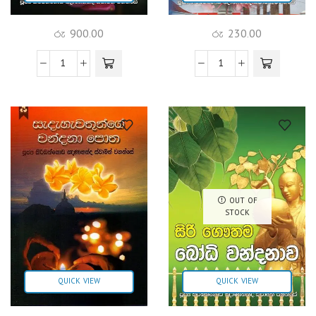
රු
900.00
රු
230.00
OUT OF
STOCK
QUICK VIEW
QUICK VIEW