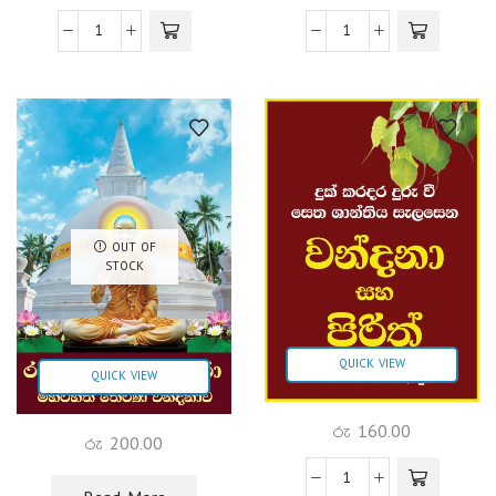
OUT OF
STOCK
QUICK VIEW
QUICK VIEW
රු
160.00
රු
200.00