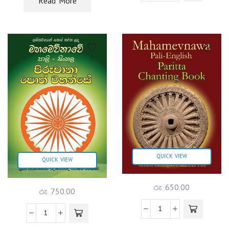
Read More
QUICK VIEW
QUICK VIEW
රු
650.00
රු
750.00