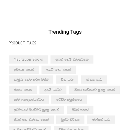
Trending Tags
PRODUCT TAGS
Meditation Books
අලුත් දහම් වැඩසටහන
ඉතිහාස පොත්
කෙටි කතා පොත්
ගැඹුරු දහම සරල බසින්
චිත්‍ර කථා
ජාතක කථා
ජාතක පොත
දහම් ගැටළු
නිතර භාවිතයට සුදුසු පොත්
පංච උපාදානස්කන්ධය
පටිච්ච සමුප්පාදය
ප්‍රථමයෙන් කියවීමට සුදුසු පොත්
පිරිත් පොත්
පිරිත් සහ වන්දනා පොත්
බුද්ධ චරිතය
බෝසත් කථා
භාවනා සම්බන්ධ පොත්
මිළිඳු රාජ ප්‍රශ්නය