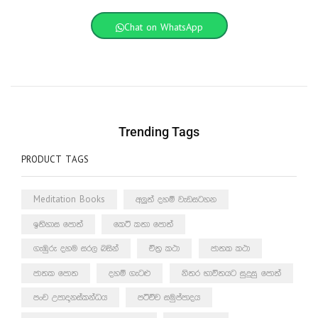
Chat on WhatsApp
Trending Tags
PRODUCT TAGS
Meditation Books
අලුත් දහම් වැඩසටහන
ඉතිහාස පොත්
කෙටි කතා පොත්
ගැඹුරු දහම සරල බසින්
චිත්‍ර කථා
ජාතක කථා
ජාතක පොත
දහම් ගැටළු
නිතර භාවිතයට සුදුසු පොත්
පංච උපාදානස්කන්ධය
පටිච්ච සමුප්පාදය