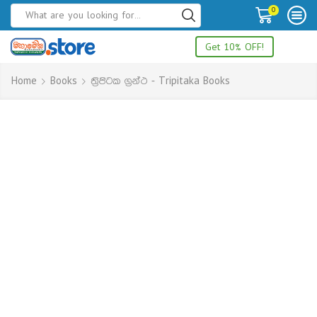
0
Get 10% OFF!
Home
Books
ත්‍රිපිටක ග්‍රන්ථ - Tripitaka Books