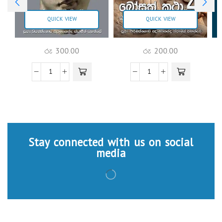
QUICK VIEW
QUICK VIEW
රු
300.00
රු
200.00
Stay connected with us on social
media