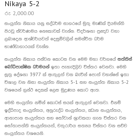
Nikaya 5-2
රු
2,000.00
සංයුත්ත නිකාය යනු සද්ධර්ම සාගරයේ මුතු මැණික් දියමන්ති
පිරවූ ස්වර්ණමය නෞකාවක් වැන්න. විදර්ශනා ප්‍රඥාව වහා
ලබාදෙන ආශ්චර්යවත් දෙසුම්වලින් සමන්විත ධර්ම
භාණ්ඩාගාරයක් වැන්න.
සංයුත්ත නිකාය පස්වන කොටස වන මෙම මහා වර්ගයේ
සත්තිස්
බෝධිපාක්ෂික ධර්මයන්
ඉතා පැහැදිලිව විස්තර වෙනවා. මෙහි
සූත්‍ර දේශනා 3977 ක් ඇතුලත් වන බැවින් පොත් වහන්සේ ඉතා
විශාල වන නිසා සංයුත්ත නිකාය 5-1 සහ සංයුත්ත නිකාය 5-2
වශයෙන් ග්‍රන්ථ දෙකක් ලෙස මුද්‍රණය කොට ඇත.
මෙහි සංයුත්ත නමින් කොටස් සයක් ඇතුලත් වෙනවා. එනම්
ඉද්ධිපාද සංයුත්තය, අනුරුද්ධ සංයුත්තය, ඣාන සංයුත්තය,
ආනාපාන සංයුත්තය සහ සෝවාන් ශ්‍රාවකයා ගැන විස්තර වන
සෝතාපත්ති සංයුත්තයත්, චතුරාර්ය සත්‍යය විස්තර වන සච්ච
සංයුත්තය වශයෙනි.