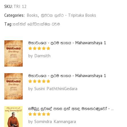
SKU:
TRI 12
Categories:
Books
,
ත්‍රිපිටක ග්‍රන්ථ - Tripitaka Books
Tag:
සත්තිස් බෝධිපාක්ෂික ධර්ම
මහාවංශය - ප්‍රථම භාගය - Mahawanshaya 1
by Damsith
මහාවංශය - ප්‍රථම භාගය - Mahawanshaya 1
by Susini PaththiniGedara
සම්බුදු සුවඳේ පහස ලත් අනඳ මහතෙරණුවෝ - Ananda Maha Theranuwo
by Somindra Kannangara