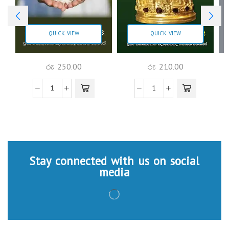
QUICK VIEW
QUICK VIEW
රු
250.00
රු
210.00
Stay connected with us on social
media