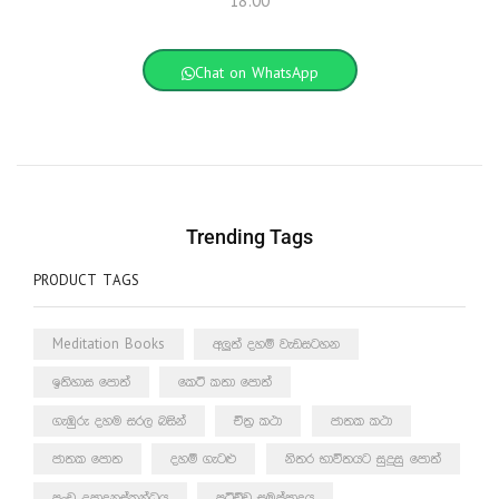
18:00
Chat on WhatsApp
Trending Tags
PRODUCT TAGS
Meditation Books
අලුත් දහම් වැඩසටහන
ඉතිහාස පොත්
කෙටි කතා පොත්
ගැඹුරු දහම සරල බසින්
චිත්‍ර කථා
ජාතක කථා
ජාතක පොත
දහම් ගැටළු
නිතර භාවිතයට සුදුසු පොත්
පංච උපාදානස්කන්ධය
පටිච්ච සමුප්පාදය