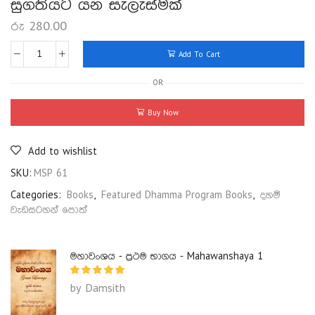
සුගතියට යන සැලැස්මක්
රු
280.00
Add To Cart
OR
Buy Now
Add to wishlist
SKU:
MSP 61
Categories:
Books
,
Featured Dhamma Program Books
,
දහම්
වැඩසටහන් පොත්
මහාවංශය - ප්‍රථම භාගය - Mahawanshaya 1
by Damsith