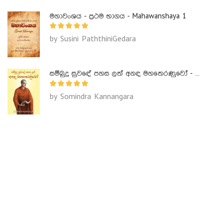
මහාවංශය - ප්‍රථම භාගය - Mahawanshaya 1
by Susini PaththiniGedara
සම්බුදු සුවඳේ පහස ලත් අනඳ මහතෙරණුවෝ - Ananda Maha Theranuwo
by Somindra Kannangara