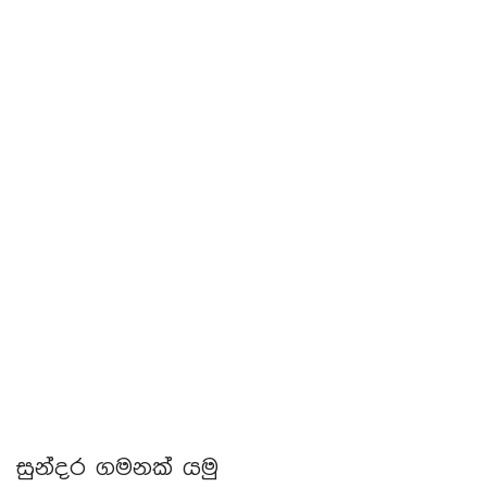
සුන්දර ගමනක් යමු