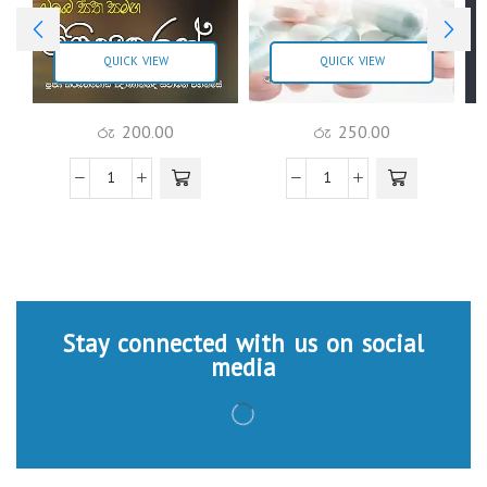
QUICK VIEW
QUICK VIEW
රු
200.00
රු
250.00
Stay connected with us on social
media