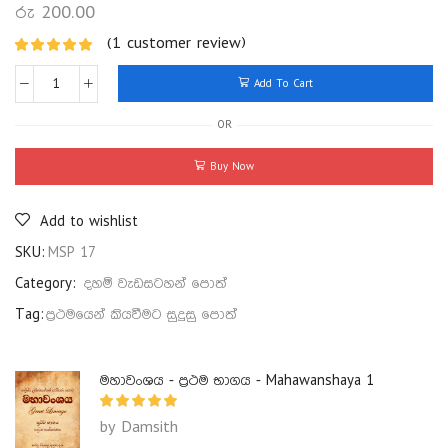
රු
200.00
(
1
customer review)
Add To Cart
OR
Buy Now
Add to wishlist
SKU:
MSP 17
Category:
දහම් වැඩසටහන් පොත්
Tag:
ප්‍රථමයෙන් කියවීමට සුදුසු පොත්
මහාවංශය - ප්‍රථම භාගය - Mahawanshaya 1
by Damsith