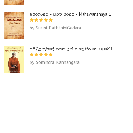
මහාවංශය - ප්‍රථම භාගය - Mahawanshaya 1
by Susini PaththiniGedara
සම්බුදු සුවඳේ පහස ලත් අනඳ මහතෙරණුවෝ - Ananda Maha Theranuwo
by Somindra Kannangara