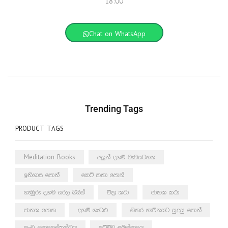
18:00
Chat on WhatsApp
Trending Tags
PRODUCT TAGS
Meditation Books
අලුත් දහම් වැඩසටහන
ඉතිහාස පොත්
කෙටි කතා පොත්
ගැඹුරු දහම සරල බසින්
චිත්‍ර කථා
ජාතක කථා
ජාතක පොත
දහම් ගැටළු
නිතර භාවිතයට සුදුසු පොත්
පංච උපාදානස්කන්ධය
පටිච්ච සමුප්පාදය