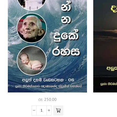
රු
250.00