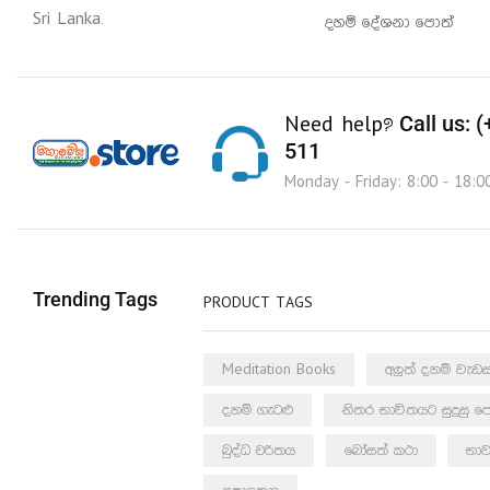
Sri Lanka.
දහම් දේශනා පොත්
Call us: 
Need help?
511
Monday - Friday: 8:00 - 18:0
Trending Tags
PRODUCT TAGS
Meditation Books
අලුත් දහම් වැ
දහම් ගැටළු
නිතර භාවිතයට සුදුසු ප
බුද්ධ චරිතය
බෝසත් කථා
භාව