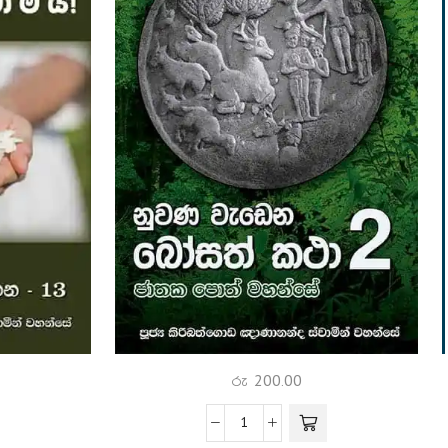
රු
200.00