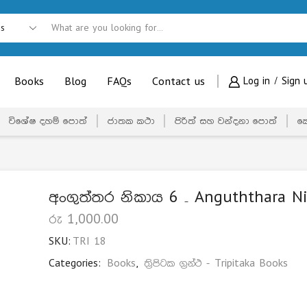
Books
Blog
FAQs
Contact us
Log in / Sign 
විශේෂ දහම් පොත්
ජාතක කථා
පිරිත් සහ වන්දනා පොත්
ක
අංගුත්තර නිකාය 6 – Anguththara N
රු
1,000.00
SKU:
TRI 18
Categories:
Books
,
ත්‍රිපිටක ග්‍රන්ථ - Tripitaka Books