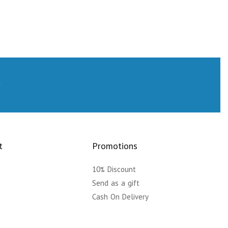
t
Promotions
10% Discount
y
Send as a gift
Cash On Delivery