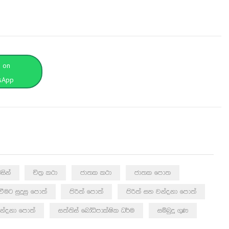
t on
sApp
සින්
චිත්‍ර කථා
ජාතක කථා
ජාතක පොත
යවීමට සුදුසු පොත්
පිරිත් පොත්
පිරිත් සහ වන්දනා පොත්
න්දනා පොත්
සත්තිස් බෝධිපාක්ෂික ධර්ම
සම්බුදු ගුණ