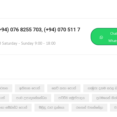
(+94) 076 8255 703, (+94) 070 511 7
Cha
What
0 Saturday - Sunday 9:00 - 18:00
ඩසටහන
ඉතිහාස පොත්
කෙටි කතා පොත්
ගැඹුරු දහම සරල බ
ොත්
පංච උපාදානස්කන්ධය
පටිච්ච සමුප්පාදය
ප්‍රථමයෙන් කි
නා සම්බන්ධ පොත්
මිළිඳු රාජ ප්‍රශ්නය
රහතන් වහන්සේලා
ව