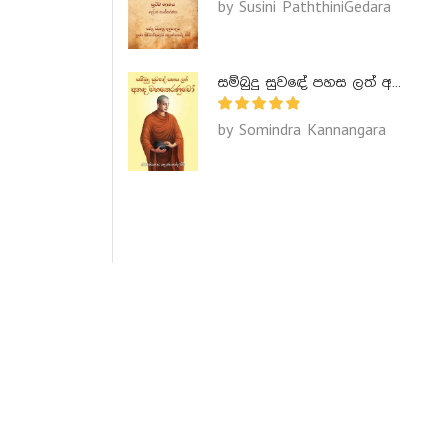
by Susini PaththiniGedara
සම්බුදු සුවඳේ පහස ලත් අනඳ මහතෙරණුවෝ - Ananda Maha Theranuwo
by Somindra Kannangara