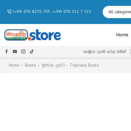
(+94) 076 8255 703, (+94) 070 511 7 511
Home
ගැඹුරු දහම සරල බසින්
Home
Books
ත්‍රිපිටක ග්‍රන්ථ - Tripitaka Books