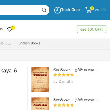
0
Track Order
රු
0.00
0
up
Get 10% OFF!
ෙටි කතා
English Books
ikaya 6
මහාවංශය - ප්‍රථම භාගය - Mahawanshaya 1
by Damsith
මහාවංශය - ප්‍රථම භාගය - Mahawanshaya 1