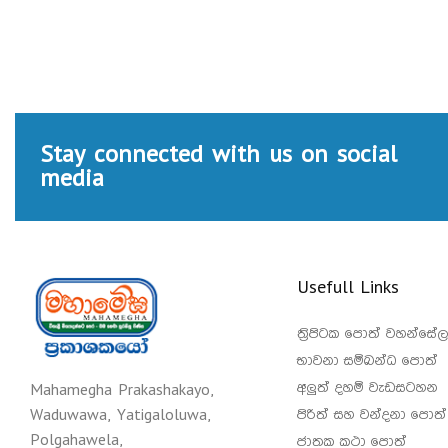
Stay connected with us on social
media
Usefull Links
ත්‍රිපිටක පොත් වහන්සේල
භාවනා සම්බන්ධ පොත්
අලුත් දහම් වැඩසටහන
Mahamegha Prakashakayo,
පිරිත් සහ වන්දනා පොත්
Waduwawa, Yatigaloluwa,
Polgahawela,
ජාතක කථා පොත්