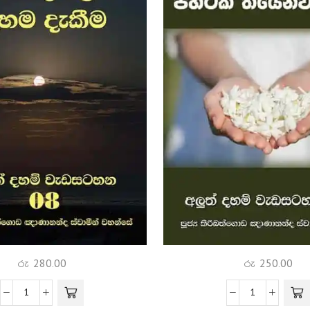
රු
280.00
රු
250.00