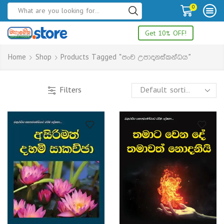
0
Get 10% OFF!
Home
Shop
Products Tagged “පංච උපාදානස්කන්ධය”
Filters