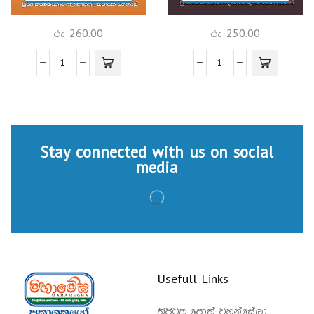
රු
260.00
රු
250.00
Stay connected with us on social
media
Usefull Links
ත්‍රිපිටක පොත් වහන්සේලා