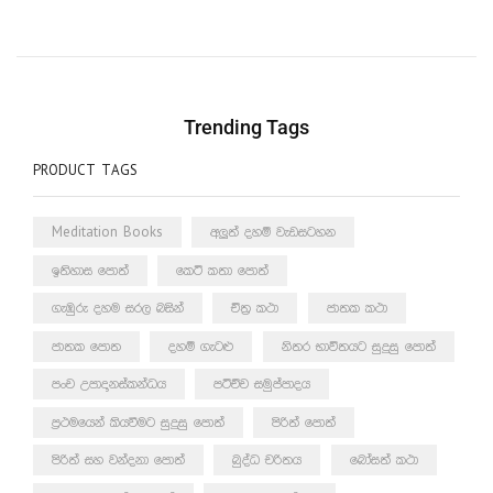
Trending Tags
PRODUCT TAGS
Meditation Books
අලුත් දහම් වැඩසටහන
ඉතිහාස පොත්
කෙටි කතා පොත්
ගැඹුරු දහම සරල බසින්
චිත්‍ර කථා
ජාතක කථා
ජාතක පොත
දහම් ගැටළු
නිතර භාවිතයට සුදුසු පොත්
පංච උපාදානස්කන්ධය
පටිච්ච සමුප්පාදය
ප්‍රථමයෙන් කියවීමට සුදුසු පොත්
පිරිත් පොත්
පිරිත් සහ වන්දනා පොත්
බුද්ධ චරිතය
බෝසත් කථා