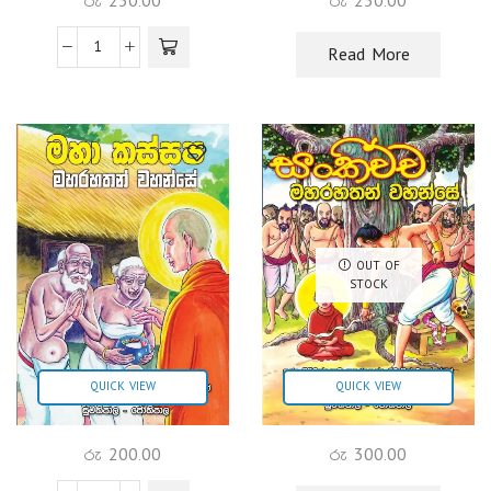
රු
250.00
රු
250.00
Read More
OUT OF
STOCK
QUICK VIEW
QUICK VIEW
රු
200.00
රු
300.00