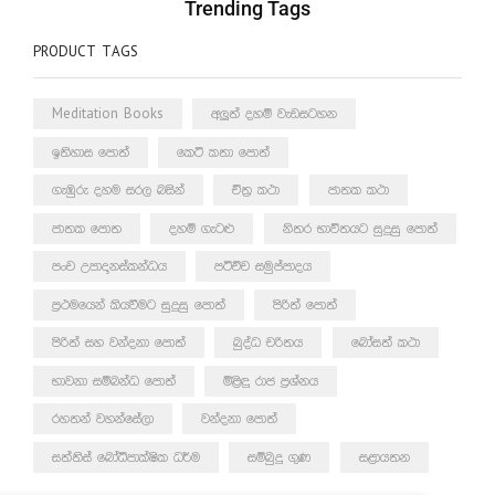
Trending Tags
PRODUCT TAGS
Meditation Books
අලුත් දහම් වැඩසටහන
ඉතිහාස පොත්
කෙටි කතා පොත්
ගැඹුරු දහම සරල බසින්
චිත්‍ර කථා
ජාතක කථා
ජාතක පොත
දහම් ගැටළු
නිතර භාවිතයට සුදුසු පොත්
පංච උපාදානස්කන්ධය
පටිච්ච සමුප්පාදය
ප්‍රථමයෙන් කියවීමට සුදුසු පොත්
පිරිත් පොත්
පිරිත් සහ වන්දනා පොත්
බුද්ධ චරිතය
බෝසත් කථා
භාවනා සම්බන්ධ පොත්
මිළිඳු රාජ ප්‍රශ්නය
රහතන් වහන්සේලා
වන්දනා පොත්
සත්තිස් බෝධිපාක්ෂික ධර්ම
සම්බුදු ගුණ
සළායතන