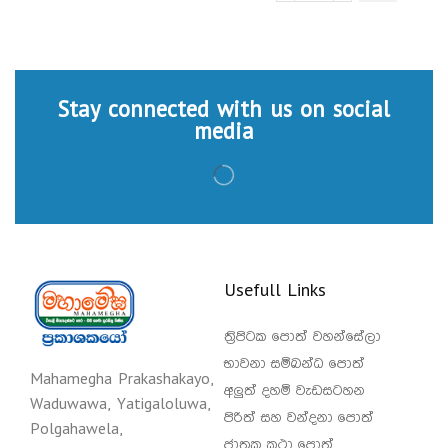
Stay connected with us on social
media
Usefull Links
ත්‍රිපිටක පොත් වහන්සේලා
භාවනා සම්බන්ධ පොත්
Mahamegha Prakashakayo,
අලුත් දහම් වැඩසටහන
Waduwawa, Yatigaloluwa,
පිරිත් සහ වන්දනා පොත්
Polgahawela,
ජාතක කථා පොත්