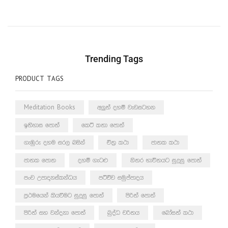
Trending Tags
PRODUCT TAGS
Meditation Books
අලුත් දහම් වැඩසටහන
ඉතිහාස පොත්
කෙටි කතා පොත්
ගැඹුරු දහම සරල බසින්
චිත්‍ර කථා
ජාතක කථා
ජාතක පොත
දහම් ගැටළු
නිතර භාවිතයට සුදුසු පොත්
පංච උපාදානස්කන්ධය
පටිච්ච සමුප්පාදය
ප්‍රථමයෙන් කියවීමට සුදුසු පොත්
පිරිත් පොත්
පිරිත් සහ වන්දනා පොත්
බුද්ධ චරිතය
බෝසත් කථා