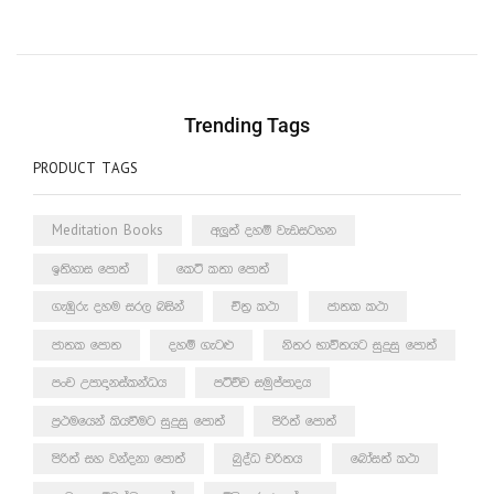
Trending Tags
PRODUCT TAGS
Meditation Books
අලුත් දහම් වැඩසටහන
ඉතිහාස පොත්
කෙටි කතා පොත්
ගැඹුරු දහම සරල බසින්
චිත්‍ර කථා
ජාතක කථා
ජාතක පොත
දහම් ගැටළු
නිතර භාවිතයට සුදුසු පොත්
පංච උපාදානස්කන්ධය
පටිච්ච සමුප්පාදය
ප්‍රථමයෙන් කියවීමට සුදුසු පොත්
පිරිත් පොත්
පිරිත් සහ වන්දනා පොත්
බුද්ධ චරිතය
බෝසත් කථා