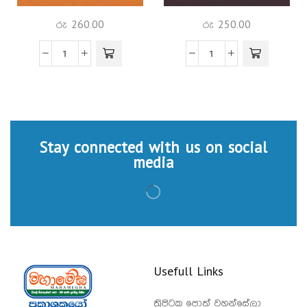
රු
260.00
රු
250.00
Stay connected with us on social
media
Usefull Links
ත්‍රිපිටක පොත් වහන්සේලා