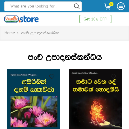
0
Get 10% OFF!
Home
පංච උපාදානස්කන්ධය
පංච උපාදානස්කන්ධය