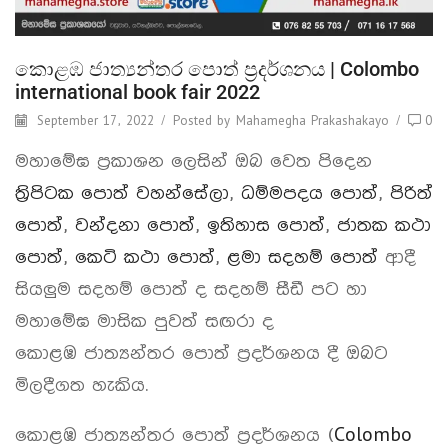
කොළඹ ජාත්‍යන්තර පොත් ප්‍රදර්ශනය | Colombo
international book fair 2022
September 17, 2022
/
Posted by
Mahamegha Prakashakayo
/
0
මහාමේඝ ප්‍රකාශන ලෙසින් ඔබ වෙත පිදෙන
ත්‍රිපිටක පොත් වහන්සේලා
,
ධම්මපදය පොත්
,
පිරිත්
පොත්
,
වන්දනා පොත්
,
ඉතිහාස පොත්
,
ජාතක කථා
පොත්
,
කෙටි කථා පොත්
,
ළමා සදහම් පොත්
ආදී
සියලුම සදහම් පොත් ද සදහම් සීඩී පට හා
මහාමේඝ මාසික පුවත් සඟරා ද
කොළඹ ජාත්‍යන්තර පොත් ප්‍රදර්ශනය දී ඔබට
මිලදීගත හැකිය.
කොළඹ ජාත්‍යන්තර පොත් ප්‍රදර්ශනය (
Colombo