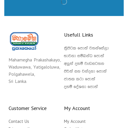
Usefull Links
ත්‍රිපිටක පොත් වහන්සේලා
භාවනා සම්බන්ධ පොත්
Mahamegha Prakashakayo,
අලුත් දහම් වැඩසටහන
Waduwawa, Yatigaloluwa,
පිරිත් සහ වන්දනා පොත්
Polgahawela,
ජාතක කථා පොත්
Sri Lanka.
දහම් දේශනා පොත්
Customer Service
My Account
Contact Us
My Account