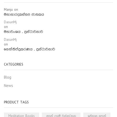
Manju
on
මහානාරදකස්සප ජාතකය
DasunMj
on
මහාවංශය – ප්‍රස්ථාවනාව
DasunMj
on
නෙත්තිප්ප්‍රකරණය – ප්‍රස්ථාවනාව
CATEGORIES
Blog
News
PRODUCT TAGS
Meditation Books
අලුත් දහම් වැඩසටහන
ඉතිහාස පොත්