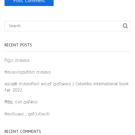
RECENT POSTS
විධුර ජාතකය
මහානාරදකස්සප ජාතකය
කොළඹ ජාත්‍යන්තර පොත් ප්‍රදර්ශනය | Colombo international book
fair 2022
මිළිඳු රාජ ප්‍රශ්ණය
මහාවංශය – ප්‍රස්ථාවනාව
RECENT COMMENTS