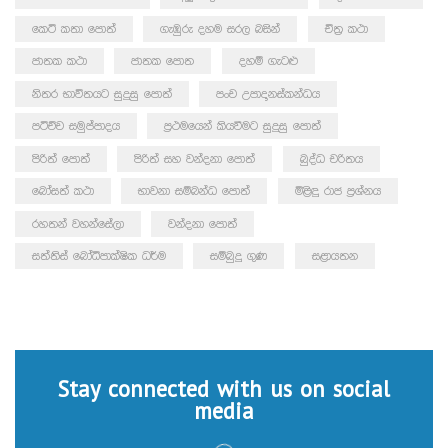
කෙටි කතා පොත්
ගැඹුරු දහම සරල බසින්
චිත්‍ර කථා
ජාතක කථා
ජාතක පොත
දහම් ගැටළු
නිතර භාවිතයට සුදුසු පොත්
පංච උපාදානස්කන්ධය
පටිච්ච සමුප්පාදය
ප්‍රථමයෙන් කියවීමට සුදුසු පොත්
පිරිත් පොත්
පිරිත් සහ වන්දනා පොත්
බුද්ධ චරිතය
බෝසත් කථා
භාවනා සම්බන්ධ පොත්
මිළිඳු රාජ ප්‍රශ්නය
රහතන් වහන්සේලා
වන්දනා පොත්
සත්තිස් බෝධිපාක්ෂික ධර්ම
සම්බුදු ගුණ
සළායතන
Stay connected with us on social
media