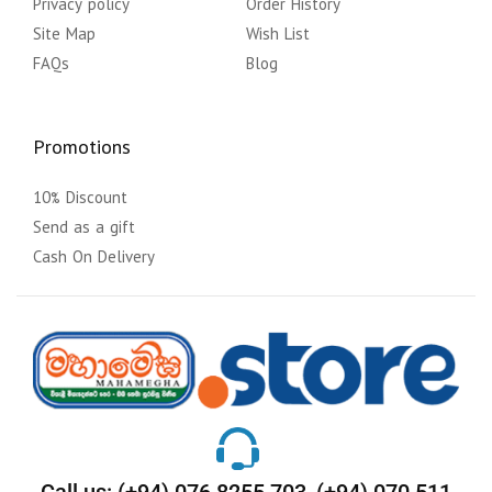
Privacy policy
Order History
Site Map
Wish List
FAQs
Blog
Promotions
10% Discount
Send as a gift
Cash On Delivery
Call us: (+94) 076 8255 703, (+94) 070 511