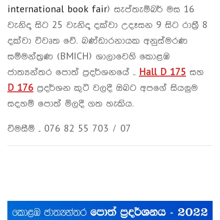
international book fair
) සැප්තැම්බර් මස 16
වැනිදා සිට 25 වැනිදා දක්වා උදෑසන 9 සිට රාත්‍රී 8
දක්වා විවෘත වේ. බණ්ඩාරනායක අනුස්මරණ
සම්මන්ත්‍රණ (BMICH) ශාලාවෙහි කොළඹ
ජාත්‍යන්තර පොත් ප්‍රදර්ශනයේ –
Hall D 175
සහ
D 176
ප්‍රදර්ශන කුටි වලදී ඔබට අපගේ සියලුම
සදහම් පොත් මිලදී ගත හැකිය.
විමසීම් – 076 82 55 703 / 07