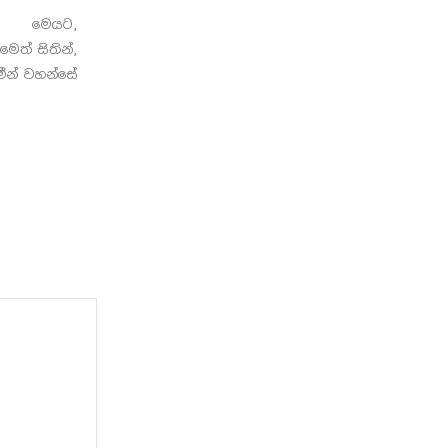
මෙයට,
ෙත් සිතින්,
මීන් වහන්සේ