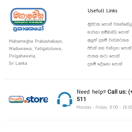
Usefull Links
ත්‍රිපිටක පොත් වහන්සේල
භාවනා සම්බන්ධ පොත්
අලුත් දහම් වැඩසටහන
Mahamegha Prakashakayo,
පිරිත් සහ වන්දනා පොත්
Waduwawa, Yatigaloluwa,
Polgahawela,
ජාතක කථා පොත්
Sri Lanka.
දහම් දේශනා පොත්
Call us: 
Need help?
511
Monday - Friday: 8:00 - 18:0