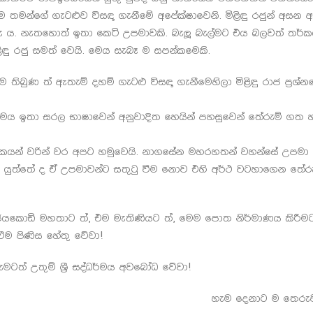
 තමන්ගේ ගැටළුව විසඳා ගැනීමේ අපේක්ෂාවෙනි. මිළිඳු රජුන් අසන 
ුරු ය. නැතහොත් ඉතා කෙටි උපමාවකි. බැලූ බැල්මට එය බලවත් තර්
ඳු රජු සමත් වෙයි. මෙය සැබෑ ම සපන්කමෙකි.
තිබුණ ත් ඇතැම් දහම් ගැටළු විසඳා ගැනීමෙහිලා මිළිඳු රාජ ප්‍රශ්
ත් මෙය ඉතා සරල භාෂාවෙන් අනුවාදිත හෙයින් පහසුවෙන් තේරුම් ගත හ
ූපකයන් වරින් වර අපට හමුවෙයි. නාගසේන මහරහතන් වහන්සේ උපමා
ළ යුත්තේ ද ඒ උපමාවන්ට සතුටු වීම නොව එහි අර්ථ වටහාගෙන තේර
ංශ ජයකොඩි මහතාට ත්, එම මැතිණියට ත්, මෙම පොත නිර්මාණය කිරීමට
ධ වීම පිණිස හේතු වේවා!
ත් උතුම් ශ්‍රී සද්ධර්මය අවබෝධ වේවා!
හැම දෙනාට ම තෙරු