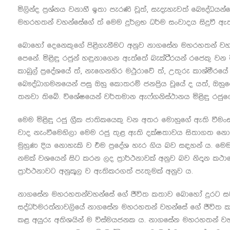
මිලින්ද ප්‍රශ්නය වනාහී ඉතා පැරණි වූත්, සැදැහැවත් බෞද්ධයන්
මහරහතන් වහන්සේගේ ත් මෙම දුර්ලභ ධර්ම සංවාදය සිදුවී ඇත්ත
බොහෝ දෙනෙකුගේ පිළිගැනීමට අනුව නාගසේන මහරහතන් වහන්
පෙනේ. මිළිඳු රජුන් හඳුනාගෙන ඇත්තේ බැක්ටි්‍රයන් රජෙකු වන 
කාබුල් ප්‍රදේශයේ ත්, නැගෙනහිර මථුරාවේ ත්, උතුරු කාශ්මීරය
බෞද්ධාගමනයෙන් පසු ඔහු කොතරම් ජනප්‍රිය වූයේ ද යත්, ඔහු
තනවා තිබේ. විශේෂයෙන් වර්තමාන ඇෆ්ගනිස්ථානය මිළිඳු රජු
මෙම මිළිඳු රජු ග්‍රීක ජාතිකයෙකු වන අතර මොහුගේ ඇති වීමංස
වාද නැංවීමෙහිලා මෙම රජු තුළ ඇති දක්ෂතාවය සිතාගත නොහ
මුහුණ දිය නොහැකි ව එම ප්‍රදේශ හැර ගිය බව සඳහන් ය. ම
නමක් වශයෙන් සිට කරන ලද ප්‍රාර්ථනාවක් අනුව බව නිදාන ක
ප්‍රාර්ථනාවට අනුකූල ව ඇතිකරගත් පැතුමක් අනුව ය.
නාගසේන මහරහතන්වහන්සේ ගේ ජීවිත කතාව බොහෝ දුරට සමාන 
සද්ධර්මරත්නාවලියේ නාගසේන මහරහතන් වහන්සේ ගේ ජීවිත කථ
කළ අයුරු අතිශයින් ම විස්මයජනක ය. නාගසේන මහරහතන් වහන