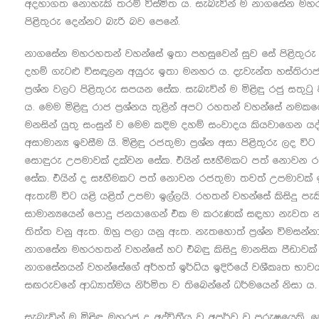
අදහාගත නොහැකි තරම් විස්මිත ය. සැබැවින් ම නාගසේන මහරහ
පිළිතුරු දෙන්නට බැරි බව පෙනේ.
නාගසේන මහරහතන් වහන්සේ ඉතා පහසුවෙන් සුව සේ පිළිතුරු 
දහම් ගැටළු විසඳාලන අයුරු ඉතා මනහර ය. දැවැන්ත හස්තිරාජය
ප්‍රශ්න වලට පිළිතුරු සපයන සේක. සැබැවින් ම මිළිඳු රජු සත
ය. මෙම මිළිඳු රාජ ප්‍රශ්නය තුළින් අපට රහතන් වහන්සේ නම
මනසින් යුතු සංසුන් ව මෙම කදිම දහම් සංවාදය කියවාගෙන 
අසාමාන්‍ය ඉවසීම යි. මිළිඳු රජතුමා ප්‍රශ්න අසා පිළිතුරු ලද 
සොඳුරු උපමාවක් දක්වන සේක. එයින් සෑහීමකට පත් නොවන රජ
සේක. එයින් ද සෑහීමකට පත් නොවන රජතුමා තවත් උපමාවක් ඉ
ඇතැම් විට යළි යළිත් උපමා ඉල්ලයි. රහතන් වහන්සේ කිසිදු
සාමාන්‍යයෙන් පොදු ජනයාගෙන් එක ම කරුණක් සඳහා නැවත නැ
තිත්ත වනු ඇත. ඔහු පලා යනු ඇත. නැතහොත් ප්‍රශ්න විමසන්
නාගසේන මහරහතන් වහන්සේ හට එබඳු කිසිදු මානසික පීඩාවක් 
නාගසේනයන් වහන්සේගේ අර්හත් ඉර්ධිය ඉදිරියේ වශීකෘත භාවයට 
සඟරුවනේ ආධ්‍යාත්මය නිර්මිත ව තිබෙන්නේ ධර්මයෙන් නිසා ය.
සැබැවින් ම මිළිඳු මහරජු ද අද්විතීය වූ අපූර්ව වූ පුරුෂයෙක