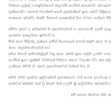
විමසන ලද්දේ රාජඉර්ධියෙන් බලපෑම් කරමින් නොවෙයි. අවංකවම
ප්‍රශ්නයන්ට රහතන් වහන්සේ ගෙන් ලැබෙන්නේ ඉතා කෙටි පිළිත
පෙනෙන අවස්ථා තිබේ. එහෙත් සැණෙකින් එය වටහා ගන්නට මිළි
මේවා අපට ද අතිශයින් ම ප්‍රයෝජනවත් ය. කොතරම් දහම් දැනුම 
ලැබෙන ආලෝකය ඉමහත් ය.
මින් පෙර මිලින්ද ප්‍රශ්නය නමින් සිංහලෙන් පොත් පළවී ඇත 
ඇත. ඥානපිපාසිතයින් හට
මෙය මහත් අස්වැසිල්ලක් වනු ඇත. මෙහි ඉතා කදිම උපමා ර
කරමින් ඉතා සූක්ෂම ධර්මයන් විස්තර කොට වදාරණ විට අප ක
උත්සාහ කිරීම යි. අපට ප්‍රයෝජනවත් වන්නේ එය යි.
මෙම ධර්ම ග්‍රන්ථය ශ්‍රද්ධාවෙන් ප්‍රකාශනයට පත් කරන දයාව
සැමටත් මෙයින් රැස් වූ සියළු පින් උතුම් ශ්‍රී සද්ධර්මය අවබෝ
මේ පොත කියවන ඔබ සැමට