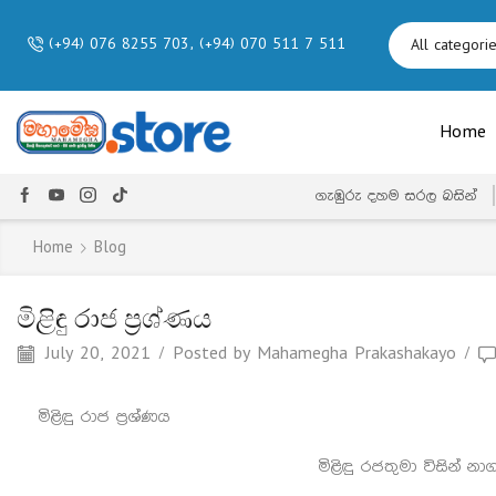
(+94) 076 8255 703, (+94) 070 511 7 511
Home
ගැඹුරු දහම සරල බසින්
Home
Blog
මිළිඳු රාජ ප්‍රශ්ණය
July 20, 2021
/
Posted by
Mahamegha Prakashakayo
/
මිළිඳු රාජ ප්‍රශ්ණය
මිළිඳු රජතුමා විසින් 