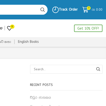
0
Track Order
රු
0.00
0
up
Get 10% OFF!
ෙටි කතා
English Books
RECENT POSTS
විධුර ජාතකය