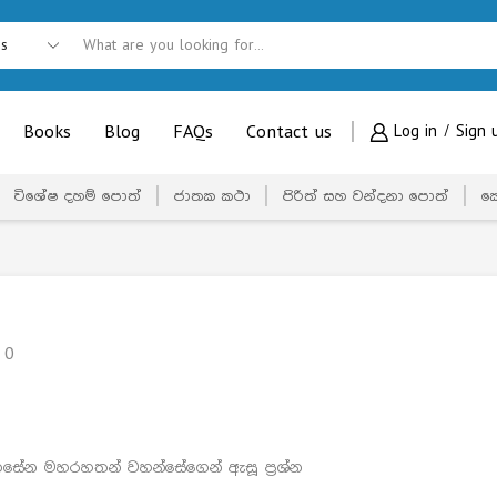
Books
Blog
FAQs
Contact us
Log in / Sign 
විශේෂ දහම් පොත්
ජාතක කථා
පිරිත් සහ වන්දනා පොත්
ක
0
නාගසේන මහරහතන් වහන්සේගෙන් ඇසූ ප්‍රශ්න