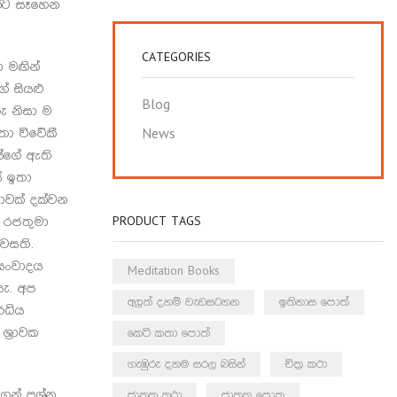
න්ට සෑහෙන
CATEGORIES
 මඟින්
ේ සියළු
Blog
ු නිසා ම
තා විවේකී
News
සේගේ ඇති
සේ ඉතා
ාවක් දක්වන
PRODUCT TAGS
 රජතුමා
වසති.
 සංවාදය
Meditation Books
යැ. අප
අලුත් දහම් වැඩසටහන
ඉතිහාස පොත්
්ධිය
්‍රාවක
කෙටි කතා පොත්
ගැඹුරු දහම සරල බසින්
චිත්‍ර කථා
් ප්‍රශ්න
ජාතක කථා
ජාතක පොත