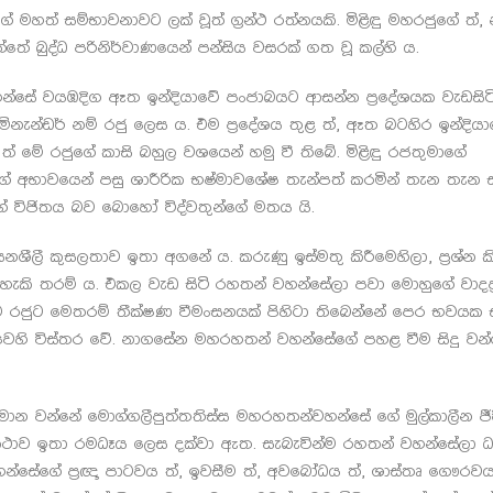
ගේ මහත් සම්භාවනාවට ලක් වූත් ග්‍රන්ථ රත්නයකි. මිළිඳු මහරජුගේ ත්
ේ බුද්ධ පරිනිර්වාණයෙන් පන්සිය වසරක් ගත වූ කල්හි ය.
සේ වයඹදිග ඈත ඉන්දියාවේ පංජාබයට ආසන්න ප්‍රදේශයක වැඩසිට
මිනැන්ඩර් නම් රජු ලෙස ය. එම ප්‍රදේශය තුළ ත්, ඈත බටහිර ඉන්දියා
ේ ත් මේ රජුගේ කාසි බහුල වශයෙන් හමු වී තිබේ. මිළිඳු රජතුමාගේ
ගේ අභාවයෙන් පසු ශාරීරික භෂ්මාවශේෂ තැන්පත් කරමින් තැන තැන 
ගේ විජිතය බව බොහෝ විද්වතුන්ගේ මතය යි.
නශීලී කුසලතාව ඉතා අගනේ ය. කරුණු ඉස්මතු කිරීමෙහිලා, ප්‍රශ්න කි
ැකි තරම් ය. එකල වැඩ සිටි රහතන් වහන්සේලා පවා මොහුගේ වාදප්‍
ෙම රජුට මෙතරම් තීක්ෂණ වීමංසනයක් පිහිටා තිබෙන්නේ පෙර භවය
ථාවෙහි විස්තර වේ. නාගසේන මහරහතන් වහන්සේගේ පහළ වීම සිදු වන්
වන්නේ මොග්ගලීපුත්තතිස්ස මහරහතන්වහන්සේ ගේ මුල්කාලීන ජීව
ාව ඉතා රමධෑය ලෙස දක්වා ඇත. සැබැවින්ම රහතන් වහන්සේලා ධර්
්සේගේ ප්‍රඥා පාටවය ත්, ඉවසීම ත්, අවබෝධය ත්, ශාස්තෘ ගෞරවය