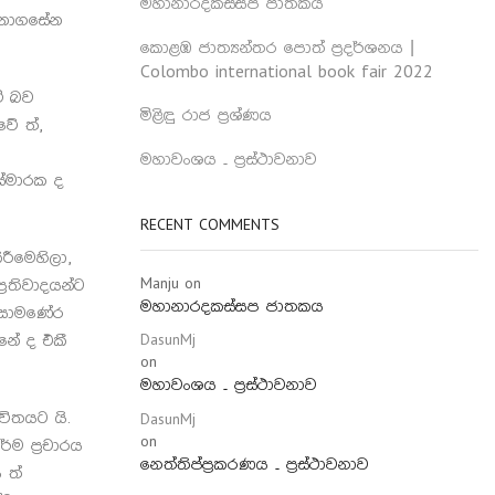
මහානාරදකස්සප ජාතකය
, නාගසේන
කොළඹ ජාත්‍යන්තර පොත් ප්‍රදර්ශනය |
Colombo international book fair 2022
ි බව
මිළිඳු රාජ ප්‍රශ්ණය
වේ ත්,
මහාවංශය – ප්‍රස්ථාවනාව
ස්මාරක ද
RECENT COMMENTS
රීමෙහිලා,
Manju
on
රතිවාදයන්ට
මහානාරදකස්සප ජාතකය
ක සාමණේර
නේ ද එකී
DasunMj
on
මහාවංශය – ප්‍රස්ථාවනාව
ිතයට යි.
DasunMj
on
ම ප්‍රචාරය
නෙත්තිප්ප්‍රකරණය – ප්‍රස්ථාවනාව
 ත්