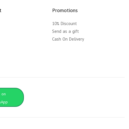
t
Promotions
10% Discount
y
Send as a gift
Cash On Delivery
t on
sApp