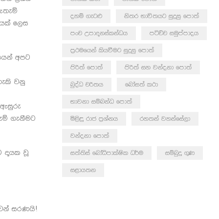
ඇතැම්
දහම් ගැටළු
නිතර භාවිතයට සුදුසු පොත්
කයක් ලෙස
පංච උපාදානස්කන්ධය
පටිච්ච සමුප්පාදය
ප්‍රථමයෙන් කියවීමට සුදුසු පොත්
නයෙන් අපට
පිරිත් පොත්
පිරිත් සහ වන්දනා පොත්
ැකි වනු
බුද්ධ චරිතය
බෝසත් කථා
භාවනා සම්බන්ධ පොත්
 ඇසුරු
ුම් ගැනීමට
මිළිඳු රාජ ප්‍රශ්නය
රහතන් වහන්සේලා
වන්දනා පොත්
 දායක වූ
සත්තිස් බෝධිපාක්ෂික ධර්ම
සම්බුදු ගුණ
සළායතන
වන් සරණයි!