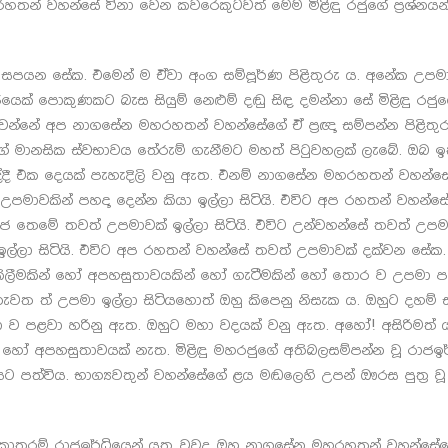
තන් වහන්සේ විනා වෙන කවරෙකුටවත් මෙම මිළිඳු රජුගේ ප්‍රශ්නය
සපයන සේක. එමෙන් ම ඒවා අංග සම්පූර්ණ පිළිතුරු ය. අනේක උපමා
ෙක් පොකුණකට බැස සියුම් නෙළුම් දඬු සිඳ දමන්නා සේ මිළිඳු රජුග
ුටු වන්නේ අප නාගසේන මහරහතන් වහන්සේගේ ඒ ප්‍රඥා සම්පන්න පිළිතුර
කගේ මානසික ස්වභාවය තේරුම් ගැනීමට මහත් පිටුවහලක් ලැබේ. ඔබ ඉ
යද්දී එක දෙයක් පැහැදිලි වනු ඇත. එනම් නාගසේන මහරහතන් වහන්
විට උපමාවකින් පහදා දෙන්න කියා ඉල්ලා සිටියි. එවිට අප රහතන් වහන්
 තෙමේ තවත් උපමාවක් ඉල්ලා සිටියි. එවිට උන්වහන්සේ තවත් උපම
ල්ලා සිටියි. එවිට අප රහතන් වහන්සේ තවත් උපමාවක් දක්වන සේක.
 පැකිලීමකින් හෝ අපහසුතාවයකින් හෝ ගැටීමකින් හෝ තොර ව උපමා ප
වත ත් උපමා ඉල්ලා සිටියහොත් ඔහු කිපෙනු නිසැක ය. ඔහුට දහම්
නා ව පළවා හරිනු ඇත. ඔහුට මහා වදයක් වනු ඇත. අහෝ! අසිරිමත් 
හෝ අපහසුතාවයක් නැත. මිළිඳු මහරජුගේ අතිබලසම්පන්න වූ රාජඉර
පත්විය. භාග්‍යවතුන් වහන්සේගේ ළය මඬලෙහි උපන් ඖරස පුත්‍ර වූ ශ
ි. කොතරම් රාජඉර්ධියෙන් යුතු වුවද ඔහු නාගසේන මහරහතන් වහන්සේගෙන