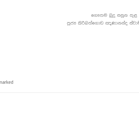
ගෞතම බුදු සසුන තුළ ම
පූජ්‍ය කිරිබත්ගොඩ ඤාණානන්ද ස්වා
 marked