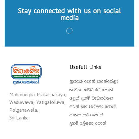
Stay connected with us on social
media
Usefull Links
ත්‍රිපිටක පොත් වහන්සේලා
භාවනා සම්බන්ධ පොත්
Mahamegha Prakashakayo,
අලුත් දහම් වැඩසටහන
Waduwawa, Yatigaloluwa,
පිරිත් සහ වන්දනා පොත්
Polgahawela,
ජාතක කථා පොත්
Sri Lanka.
දහම් දේශනා පොත්