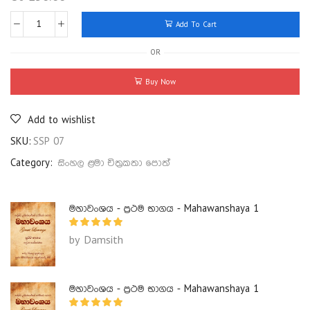
Add To Cart
OR
Buy Now
Add to wishlist
SKU:
SSP 07
Category:
සිංහල ළමා චිත්‍රකතා පොත්
මහාවංශය - ප්‍රථම භාගය - Mahawanshaya 1
by Damsith
මහාවංශය - ප්‍රථම භාගය - Mahawanshaya 1