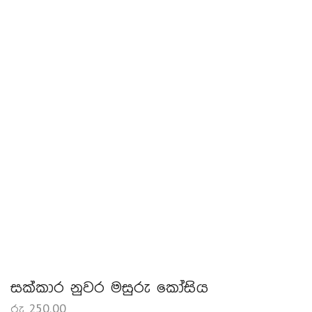
සක්කාර නුවර මසුරු කෝසිය
රු
250.00