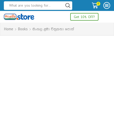
0
Get 10% OFF!
Home
Books
සිංහල ළමා චිත්‍රකතා පොත්