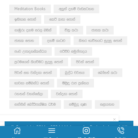
Meditation Books
අලුත් දහම් වැඩසටහන
ඉතිහාස පොත්
කෙටි කතා පොත්
ගැඹුරු දහම සරල බසින්
චිත්‍ර කථා
ජාතක කථා
ජාතක පොත
දහම් ගැටළු
නිතර භාවිතයට සුදුසු පොත්
පංච උපාදානස්කන්ධය
පටිච්ච සමුප්පාදය
ප්‍රථමයෙන් කියවීමට සුදුසු පොත්
පිරිත් පොත්
පිරිත් සහ වන්දනා පොත්
බුද්ධ චරිතය
බෝසත් කථා
භාවනා සම්බන්ධ පොත්
මිළිඳු රාජ ප්‍රශ්නය
රහතන් වහන්සේලා
වන්දනා පොත්
සත්තිස් බෝධිපාක්ෂික ධර්ම
සම්බුදු ගුණ
සළායතන
© Copyright 2011 – 2024 | Mahamegha Prakashakayo | All
Rights Reserved