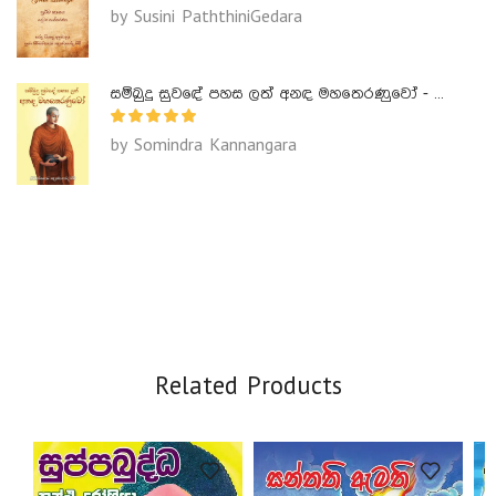
by Susini PaththiniGedara
සම්බුදු සුවඳේ පහස ලත් අනඳ මහතෙරණුවෝ - Ananda Maha Theranuwo
by Somindra Kannangara
Related Products