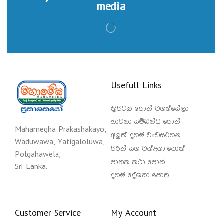
media
Usefull Links
ත්‍රිපිටක පොත් වහන්සේලා
භාවනා සම්බන්ධ පොත්
Mahamegha Prakashakayo,
අලුත් දහම් වැඩසටහන
Waduwawa, Yatigaloluwa,
පිරිත් සහ වන්දනා පොත්
Polgahawela,
ජාතක කථා පොත්
Sri Lanka.
දහම් දේශනා පොත්
Customer Service
My Account