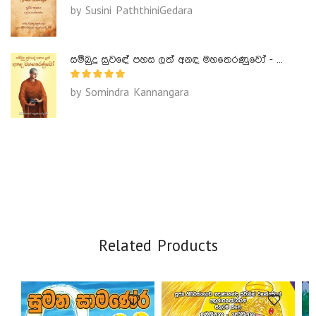
by Susini PaththiniGedara
සම්බුදු සුවඳේ පහස ලත් අනඳ මහතෙරණුවෝ - Ananda Maha Theranuwo
by Somindra Kannangara
Related Products