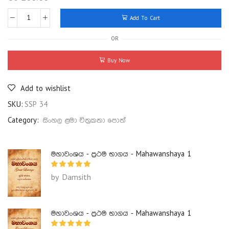
Add To Cart
OR
Buy Now
Add to wishlist
SKU:
SSP 34
Category:
සිංහල ළමා චිත්‍රකතා පොත්
මහාවංශය - ප්‍රථම භාගය - Mahawanshaya 1
by Damsith
මහාවංශය - ප්‍රථම භාගය - Mahawanshaya 1