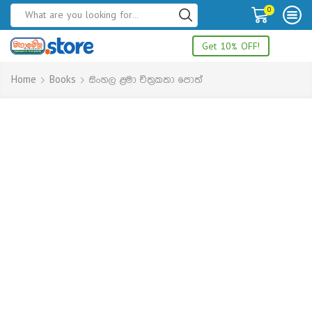
0
Get 10% OFF!
Home
Books
සිංහල ළමා චිත්‍රකතා පොත්