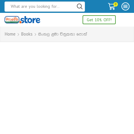
0
Get 10% OFF!
Home
Books
සිංහල ළමා චිත්‍රකතා පොත්