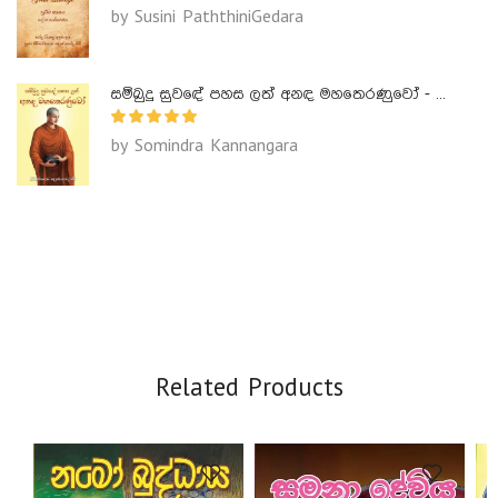
by Susini PaththiniGedara
සම්බුදු සුවඳේ පහස ලත් අනඳ මහතෙරණුවෝ - Ananda Maha Theranuwo
by Somindra Kannangara
Related Products