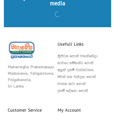
media
Usefull Links
ත්‍රිපිටක පොත් වහන්සේලා
භාවනා සම්බන්ධ පොත්
Mahamegha Prakashakayo,
අලුත් දහම් වැඩසටහන
Waduwawa, Yatigaloluwa,
පිරිත් සහ වන්දනා පොත්
Polgahawela,
ජාතක කථා පොත්
Sri Lanka.
දහම් දේශනා පොත්
Customer Service
My Account