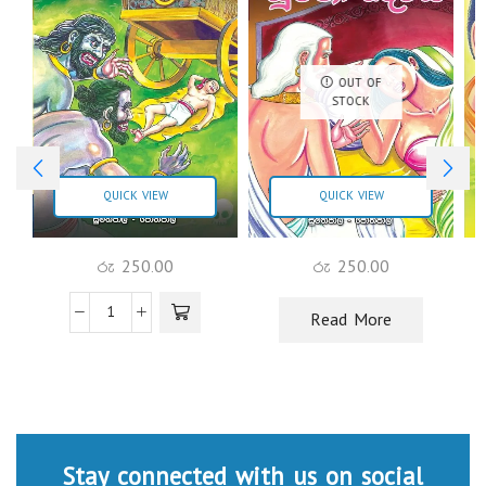
OUT OF
STOCK
QUICK VIEW
QUICK VIEW
රු
250.00
රු
250.00
Read More
Stay connected with us on social