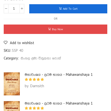
Add To Cart
OR
Buy Now
Add to wishlist
SKU:
SSP 40
Category:
සිංහල ළමා චිත්‍රකතා පොත්
මහාවංශය - ප්‍රථම භාගය - Mahawanshaya 1
by Damsith
මහාවංශය - ප්‍රථම භාගය - Mahawanshaya 1