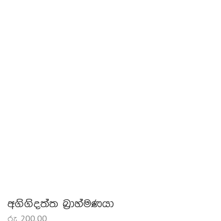
අගිගිදත්ත බ්‍රාහ්මණයා
රු
200.00