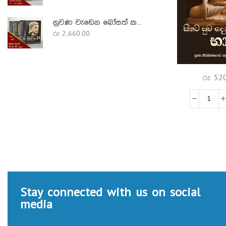
නුවණ වැඩෙන බෝසත් කථා පොත් එකතුව-3
රු
2,660.00
රු
520
Stay connected with us on social
media