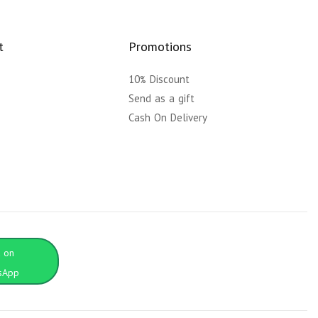
t
Promotions
10% Discount
y
Send as a gift
Cash On Delivery
t on
sApp