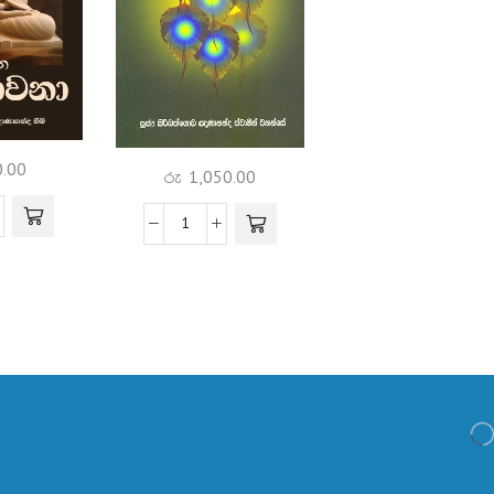
.00
රු
1,050.00