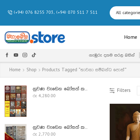
(+94) 076 8255 703, (+94) 070 511 7 511
Home
ගැඹුරු දහම සරල බසින්
Home
Shop
Products Tagged “භාවනා සම්බන්ධ පොත්”
නුවණ වැඩෙන බෝසත් කථා පොත් එකතුව-5
Filters
රු
4,280.00
නුවණ වැඩෙන බෝසත් කථා පොත් එකතුව-4
රු
2,770.00