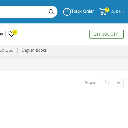
0
Track Order
රු
0.00
0
up
Get 10% OFF!
ෙටි කතා
English Books
Show