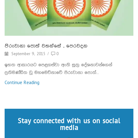
පිරුවානා පොත් වහන්සේ – පෙරවදන
September 9, 2015
/
0
ඉහත ආකාරයට පෙළගස්වා ඇති සූත්‍ර දේශනාවන්ගෙන්
ප්‍රතිමණ්ඩිත වූ මහමෙව්නාවේ පිරුවානා පොත්...
Continue Reading
Stay connected with us on social
media